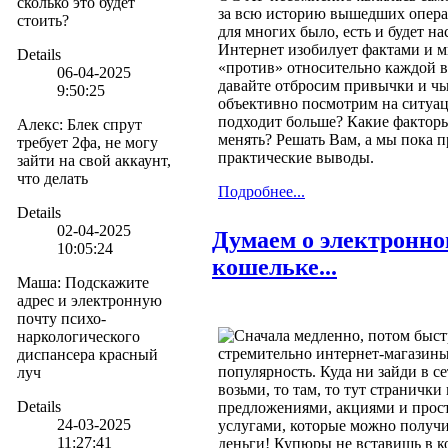
сколько это будет
за всю историю вышедших опера
стоить?
для многих было, есть и будет н
Интернет изобилует фактами и м
Details
«против» относительно каждой 
06-04-2025
давайте отбросим привычки и чь
9:50:25
объективно посмотрим на ситуа
подходит больше? Какие фактор
Алекс
:
Блек спрут
менять? Решать Вам, а мы пока 
требует 2фа, не могу
практические выводы.
зайти на свой аккаунт,
что делать
Подробнее...
Details
02-04-2025
Думаем о электронн
10:05:24
кошельке...
Маша
:
Подскажите
адрес и электронную
почту психо-
Сначала медленно, потом быстр
наркологического
стремительно интернет-магазин
диспансера красный
популярность. Куда ни зайди в се
луч
возьми, то там, то тут странички
Details
предложениями, акциями и прост
24-03-2025
услугами, которые можно получить
11:27:41
деньги! Купюры не вставишь в к