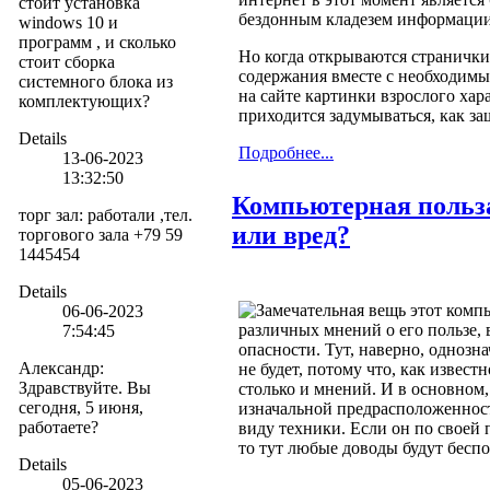
стоит установка
бездонным кладезем информации
windows 10 и
программ , и сколько
Но когда открываются странички
стоит сборка
содержания вместе с необходимы
системного блока из
на сайте картинки взрослого хара
комплектующих?
приходится задумываться, как за
Details
Подробнее...
13-06-2023
13:32:50
Компьютерная польз
торг зал
:
работали ,тел.
или вред?
торгового зала +79 59
1445454
Details
Замечательная вещь этот комп
06-06-2023
различных мнений о его пользе, 
7:54:45
опасности. Тут, наверно, однозн
Александр
:
не будет, потому что, как известн
Здравствуйте. Вы
столько и мнений. И в основном,
сегодня, 5 июня,
изначальной предрасположенност
работаете?
виду техники. Если он по своей 
то тут любые доводы будут бесп
Details
05-06-2023