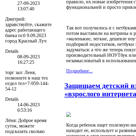
правило, их новые изобретения с
27-09-2023
функциональней и просто привл
13:07:40
Дмитрий
:
здравствуйте, скажите
Так вот получилось и с нетбукам
адрес работающего
потом выставили на витрины и 
банка псб 9.09.2023
«маленькие, легкие, дешевле ноу
город Красный Луч
подборкой недостатков, нетбуки 
задуматься: а что же теперь пок
Details
производительный НОУТбук или
08-09-2023
незамысловатый в использовани
16:27:25
Подробнее...
торг зал
:
Леня,
позвоните в наш тех
отдел тел+7-959-144-
Защищаем детский вз
54-12
«взрослого интернет
Details
14-06-2023
6:53:16
Лёня
:
Доброе время
Когда ребенок ищет полезную и
суток, можете
находит ее, использует и развива
подсказать сколько
интернет в этот момент является