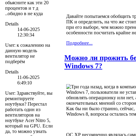
обьясните как эти 20
процентов и т д
..обидно в не куда
Давайте попытаемся обобщить т
ПК и определить, на что же стои
Details
при его выборе, чем можно прене
14-06-2025
особенности посчитать крайне 
12:30:34
Подробнее...
User
:
к сожалению на
данную модель
вентилятор не
Можно ли прожить б
подберём
Windows 7?
Details
11-06-2025
6:49:10
Три года назад, когда в комп
Windows 7, пользователи не уста
User
:
Здравствуйте, вы
обновлять операционку или нет,
ремонтируете
окончательных мнений со сторо
ноутбуки? Перестал
Как бы ни было странно, сейчас,
работать один из
Windows 8, вопросы остались тем
вентиляторов на
ноутбуке Acer Nitro 5,
который на GPU. Если
да, то можно узнать
ОС ХР несомненно являлась сам