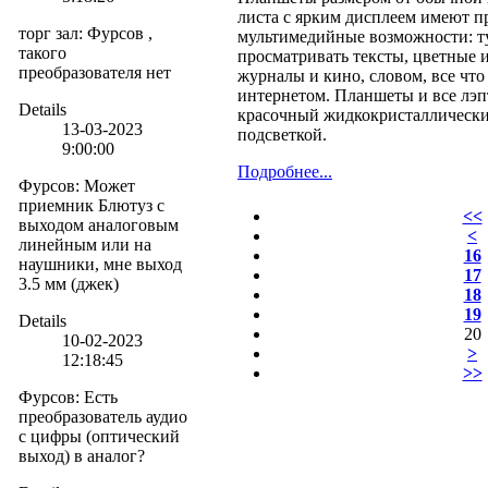
листа с ярким дисплеем имеют п
торг зал
:
Фурсов ,
мультимедийные возможности: т
такого
просматривать тексты, цветные 
преобразователя нет
журналы и кино, словом, все что
интернетом. Планшеты и все лэ
Details
красочный жидкокристаллически
13-03-2023
подсветкой.
9:00:00
Подробнее...
Фурсов
:
Может
приемник Блютуз с
<<
выходом аналоговым
<
линейным или на
16
наушники, мне выход
17
3.5 мм (джек)
18
19
Details
20
10-02-2023
>
12:18:45
>>
Фурсов
:
Есть
преобразователь аудио
с цифры (оптический
выход) в аналог?