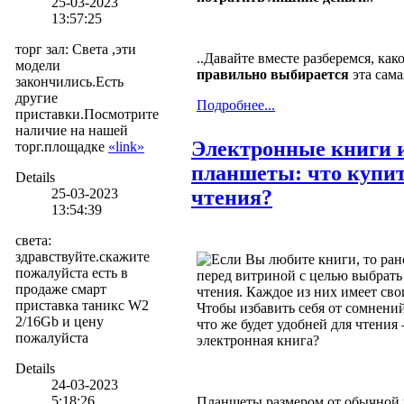
25-03-2023
13:57:25
торг зал
:
Света ,эти
..Давайте вместе разберемся, как
модели
правильно выбирается
эта са
закончились.Есть
другие
Подробнее...
приставки.Посмотрите
наличие на нашей
Электронные книги 
торг.площадке
«link»
планшеты: что купит
Details
25-03-2023
чтения?
13:54:39
света
:
здравствуйте.скажите
Если Вы любите книги, то ран
пожалуйста есть в
перед витриной с целью выбрать 
продаже смарт
чтения. Каждое из них имеет сво
приставка таникс W2
Чтобы избавить себя от сомнений
2/16Gb и цену
что же будет удобней для чтения
пожалуйста
электронная книга?
Details
24-03-2023
5:18:26
Планшеты размером от обычной 