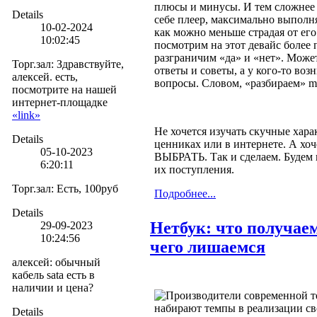
плюсы и минусы. И тем сложнее 
Details
себе плеер, максимально выполн
10-02-2024
как можно меньше страдая от его
10:02:45
посмотрим на этот девайс более 
разграничим «да» и «нет». Может,
Торг.зал
:
Здравствуйте,
ответы и советы, а у кого-то во
алексей. есть,
вопросы. Словом, «разбираем» m
посмотрите на нашей
интернет-площадке
«link»
Не хочется изучать скучные хара
Details
ценниках или в интернете. А хоч
05-10-2023
ВЫБРАТЬ. Так и сделаем. Будем 
6:20:11
их поступления.
Торг.зал
:
Есть, 100руб
Подробнее...
Details
Нетбук: что получае
29-09-2023
10:24:56
чего лишаемся
алексей
:
обычный
кабель sata есть в
наличии и цена?
Производители современной т
набирают темпы в реализации св
Details