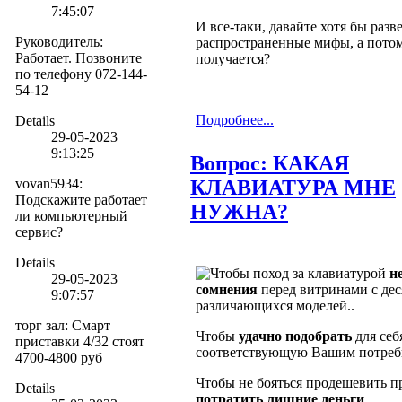
7:45:07
И все-таки, давайте хотя бы разв
Руководитель
:
распространенные мифы, а потом
Работает. Позвоните
получается?
по телефону 072-144-
54-12
Подробнее...
Details
29-05-2023
9:13:25
Вопрос: КАКАЯ
vovan5934
:
КЛАВИАТУРА МНЕ
Подскажите работает
НУЖНА?
ли компьютерный
сервис?
Details
Чтобы поход за клавиатурой
н
29-05-2023
сомнения
перед витринами с дес
9:07:57
различающихся моделей..
торг зал
:
Смарт
Чтобы
удачно подобрать
для себ
приставки 4/32 стоят
соответствующую Вашим потребн
4700-4800 руб
Чтобы не бояться продешевить п
Details
потратить лишние деньги
..