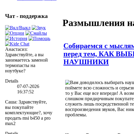
Чат - поддержка
Размышления н
Собираемся с мысля
Анастасиз
:
перед тем, КАК ВЫ
Здравствуйте, а вы
занимаетесь заменой
НАУШНИКИ
термопасты на
ноутбуке?
Details
Вам доводилось выбирать нау
07-07-2026
поймете всю сложность и серьезн
16:37:52
то у Вас еще все впереди! А воз
слишком придирчивым покупател
Саша
:
Здравствуйте,
служить лишь посредственной т
вы покупайте
воспроизведения звуков, Вас ник
комплектующие?, хочу
проблемы.
продать msi b450 a pro
max2
Details