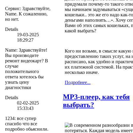
придумали почему-то такого отвер
Сервис
:
Здравствуйте,
мы начинаем задумываться «сущ
Name. К сожалению,
кошельки.. это же его надо как-т
но нет.
деньгами наполнять…». Хочу сег
Вами об этих самых кошельках, п
Details
какой выбрать?
19-03-2025
18:29:27
Name
:
Здравствуйте!
Кого ни возьми, в смысле какую
Вы производите
предоставлению таких услуг, на
ремонт видеокарт? В
расписано, как удобно и практич
случае
их платежной системой. На прак
положительного
несколько иначе.
ответа хотелось бы
узнать цену
Подробнее...
диагностики
MP3-плеер, как тебя
Details
02-02-2025
выбрать?
15:33:43
1234
:
все супер
спасибо что все
В современном разнообразии m
подробно обьяснили.
потеряться. Каждая модель имеет