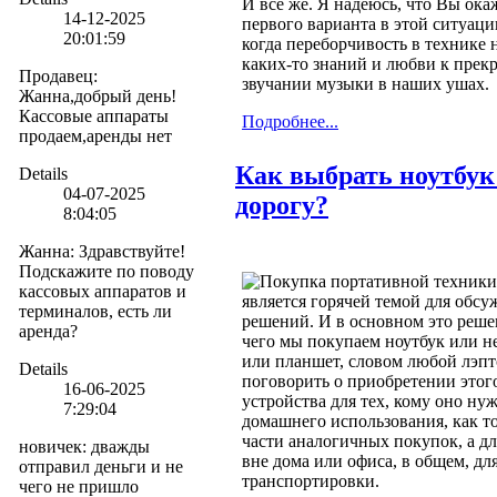
И все же. Я надеюсь, что Вы ока
14-12-2025
первого варианта в этой ситуаци
20:01:59
когда переборчивость в технике 
каких-то знаний и любви к прек
Продавец
:
звучании музыки в наших ушах.
Жанна,добрый день!
Кассовые аппараты
Подробнее...
продаем,аренды нет
Как выбрать ноутбук
Details
04-07-2025
дорогу?
8:04:05
Жанна
:
Здравствуйте!
Подскажите по поводу
Покупка портативной техники
кассовых аппаратов и
является горячей темой для обсу
терминалов, есть ли
решений. И в основном это решен
аренда?
чего мы покупаем ноутбук или не
или планшет, словом любой лэпт
Details
поговорить о приобретении этог
16-06-2025
устройства для тех, кому оно ну
7:29:04
домашнего использования, как т
части аналогичных покупок, а д
новичек
:
дважды
вне дома или офиса, в общем, дл
отправил деньги и не
транспортировки.
чего не пришло