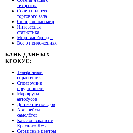
Советы нашего
техцентра
Советы нашего
торгового зала
Скандальный мир
Интересная
статистика
Мировые бренды
Все о приложениях
БАНК ДАННЫХ
КРОКУС:
Телефонный
справочник
Справочник
предприятий
Маршруты
автобусов
Движение поездов
Авиарейсы
самолётов
Каталог вакансий
Красного Луча
Сервисные центры