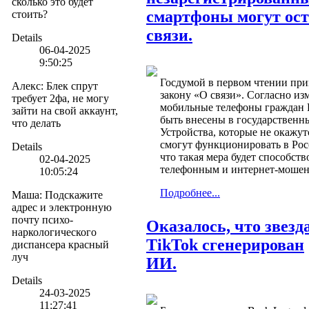
сколько это будет
смартфоны могут ост
стоить?
связи.
Details
06-04-2025
9:50:25
Госдумой в первом чтении при
Алекс
:
Блек спрут
закону «О связи». Согласно из
требует 2фа, не могу
мобильные телефоны граждан
зайти на свой аккаунт,
быть внесены в государственны
что делать
Устройства, которые не окажутс
смогут функционировать в Рос
Details
что такая мера будет способств
02-04-2025
телефонным и интернет-мошен
10:05:24
Подробнее...
Маша
:
Подскажите
адрес и электронную
почту психо-
Оказалось, что звезд
наркологического
TikTok сгенерирован
диспансера красный
луч
ИИ.
Details
24-03-2025
11:27:41