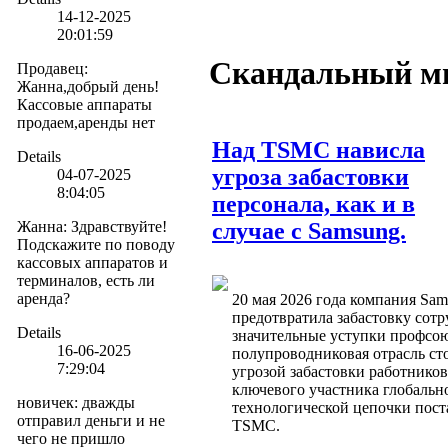
14-12-2025
20:01:59
Скандальный м
Продавец
:
Жанна,добрый день!
Кассовые аппараты
продаем,аренды нет
Над TSMC нависла
Details
угроза забастовки
04-07-2025
8:04:05
персонала, как и в
Жанна
:
Здравствуйте!
случае с Samsung.
Подскажите по поводу
кассовых аппаратов и
терминалов, есть ли
аренда?
20 мая 2026 года компания Sa
предотвратила забастовку сотр
Details
значительные уступки профсою
16-06-2025
полупроводниковая отрасль ст
7:29:04
угрозой забастовки работнико
ключевого участника глобальн
новичек
:
дважды
технологической цепочки пос
отправил деньги и не
TSMC.
чего не пришло