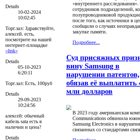
«внутреннего расследования»
Details
сотрудников подразделений, ко
10-02-2024
полупроводниковой продукцие
10:02:45
после того, как источники в ц
сообщили о случаях неоправд
Торг.зал
:
Здравствуйте,
закупке памяти.
алексей. есть,
посмотрите на нашей
Подробнее...
интернет-площадке
«link»
Суд присяжных приз
Details
вину Samsung в
05-10-2023
6:20:11
нарушении патентов,
обязав её выплатить 
Торг.зал
:
Есть, 100руб
млн долларов
Details
29-09-2023
10:24:56
В 2023 году американская комп
алексей
:
обычный
Communications обвинила южн
кабель sata есть в
Samsung Electronics в нарушен
наличии и цена?
связанных со стандартами связи
Details