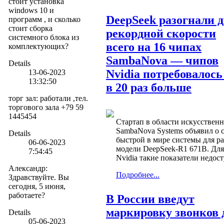
стоит установка
windows 10 и
DeepSeek разогнали д
программ , и сколько
стоит сборка
рекордной скорости
системного блока из
всего на 16 чипах
комплектующих?
SambaNova — чипов
Details
Nvidia потребовалось
13-06-2023
13:32:50
в 20 раз больше
торг зал
:
работали ,тел.
торгового зала +79 59
1445454
Стартап в области искусственн
SambaNova Systems объявил о 
Details
быстрой в мире системы для р
06-06-2023
модели DeepSeek-R1 671B. Для
7:54:45
Nvidia такие показатели недос
Александр
:
Подробнее...
Здравствуйте. Вы
сегодня, 5 июня,
работаете?
В России введут
маркировку звонков 
Details
05-06-2023