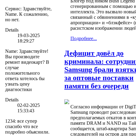
Блогер под ником Bush Legend 
сгенерированным с помощью и
Сервис
:
Здравствуйте,
интеллекта. Это вызвало новый
Name. К сожалению,
связанный с обвинениями в «к
но нет.
апроприации» и «блэкфейсе» 
расистском изображении людей
Details
19-03-2025
Подробнее...
18:29:27
Name
:
Здравствуйте!
Дефицит довёл до
Вы производите
криминала: сотрудн
ремонт видеокарт? В
случае
Samsung брали взятк
положительного
за оптовые поставки
ответа хотелось бы
узнать цену
памяти без очереди
диагностики
Details
02-02-2025
Согласно информации от DigiT
15:33:43
Samsung проводит расследован
предполагаемых откатов в кон
1234
:
все супер
памяти DRAM и NAND на Тайв
спасибо что все
сообщается, штаб-квартира Sa
подробно обьяснили.
следователей на остров для пр