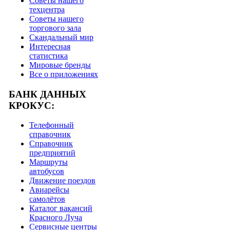
Советы нашего
техцентра
Советы нашего
торгового зала
Скандальный мир
Интересная
статистика
Мировые бренды
Все о приложениях
БАНК ДАННЫХ
КРОКУС:
Телефонный
справочник
Справочник
предприятий
Маршруты
автобусов
Движение поездов
Авиарейсы
самолётов
Каталог вакансий
Красного Луча
Сервисные центры