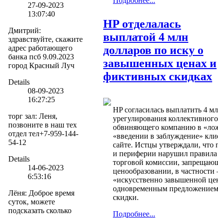
Подробнее...
27-09-2023
13:07:40
HP отделалась
Дмитрий
:
выплатой 4 млн
здравствуйте, скажите
адрес работающего
долларов по иску о
банка псб 9.09.2023
завышенных ценах и
город Красный Луч
фиктивных скидках
Details
08-09-2023
16:27:25
HP согласилась выплатить 4 мл
торг зал
:
Леня,
урегулирования коллективного
позвоните в наш тех
обвиняющего компанию в «лож
отдел тел+7-959-144-
«введении в заблуждение» кли
54-12
сайте. Истцы утверждали, что
и периферии нарушил правила
Details
торговой комиссии, запрещаю
14-06-2023
ценообразовании, в частност
6:53:16
«искусственно завышенной це
одновременным предложением
Лёня
:
Доброе время
скидки.
суток, можете
подсказать сколько
Подробнее...