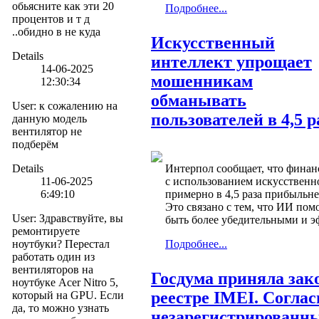
обьясните как эти 20
Подробнее...
процентов и т д
..обидно в не куда
Искусственный
Details
интеллект упрощает
14-06-2025
мошенникам
12:30:34
обманывать
User
:
к сожалению на
пользователей в 4,5 р
данную модель
вентилятор не
подберём
Details
Интерпол сообщает, что фина
11-06-2025
с использованием искусственн
6:49:10
примерно в 4,5 раза прибыльнее
Это связано с тем, что ИИ по
User
:
Здравствуйте, вы
быть более убедительными и 
ремонтируете
ноутбуки? Перестал
Подробнее...
работать один из
вентиляторов на
Госдума приняла зак
ноутбуке Acer Nitro 5,
реестре IMEI. Соглас
который на GPU. Если
да, то можно узнать
незарегистрированн