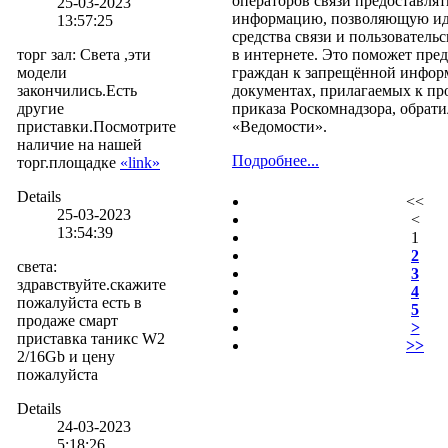
операторов связи предоставлят
25-03-2023
информацию, позволяющую ид
13:57:25
средства связи и пользователь
торг зал
:
Света ,эти
в интернете. Это поможет пред
модели
граждан к запрещённой информ
закончились.Есть
документах, прилагаемых к пр
другие
приказа Роскомнадзора, обрат
приставки.Посмотрите
«Ведомости».
наличие на нашей
Подробнее...
торг.площадке
«link»
Details
<<
25-03-2023
<
13:54:39
1
2
света
:
3
здравствуйте.скажите
4
пожалуйста есть в
5
продаже смарт
>
приставка таникс W2
>>
2/16Gb и цену
пожалуйста
Details
24-03-2023
5:18:26