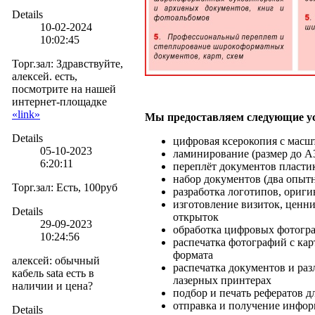
Details
10-02-2024
10:02:45
Торг.зал
:
Здравствуйте,
алексей. есть,
посмотрите на нашей
интернет-площадке
«link»
Мы
предоставляем
следующие у
Details
цифровая ксерокопия с масш
05-10-2023
ламинирование (размер до А
6:20:11
переплёт документов пласти
набор документов (два опыт
Торг.зал
:
Есть, 100руб
разработка логотипов, ориги
изготовление визиток, ценни
Details
открыток
29-09-2023
обработка цифровых фотогра
10:24:56
распечатка фотографий с кар
формата
алексей
:
обычный
распечатка документов и ра
кабель sata есть в
лазерных принтерах
наличии и цена?
подбор и печать рефератов д
отправка и получение инфор
Details