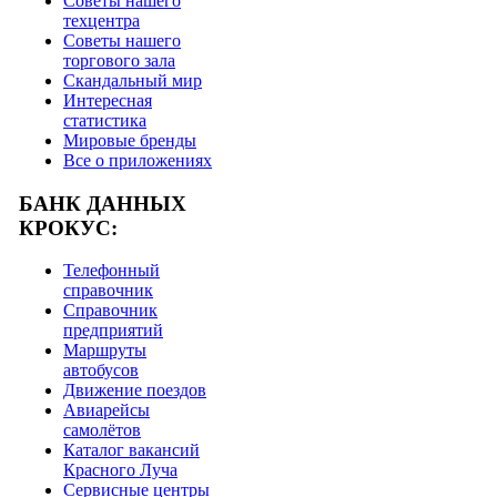
Советы нашего
техцентра
Советы нашего
торгового зала
Скандальный мир
Интересная
статистика
Мировые бренды
Все о приложениях
БАНК ДАННЫХ
КРОКУС:
Телефонный
справочник
Справочник
предприятий
Маршруты
автобусов
Движение поездов
Авиарейсы
самолётов
Каталог вакансий
Красного Луча
Сервисные центры