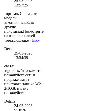
25-03-2023
13:57:25
торг зал
:
Света ,эти
модели
закончились.Есть
другие
приставки.Посмотрите
наличие на нашей
торг.площадке
«link»
Details
25-03-2023
13:54:39
света
:
здравствуйте.скажите
пожалуйста есть в
продаже смарт
приставка таникс W2
2/16Gb и цену
пожалуйста
Details
24-03-2023
5:18:26