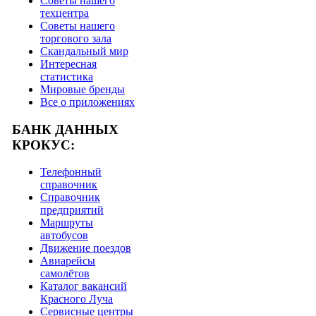
Советы нашего
техцентра
Советы нашего
торгового зала
Скандальный мир
Интересная
статистика
Мировые бренды
Все о приложениях
БАНК ДАННЫХ
КРОКУС:
Телефонный
справочник
Справочник
предприятий
Маршруты
автобусов
Движение поездов
Авиарейсы
самолётов
Каталог вакансий
Красного Луча
Сервисные центры