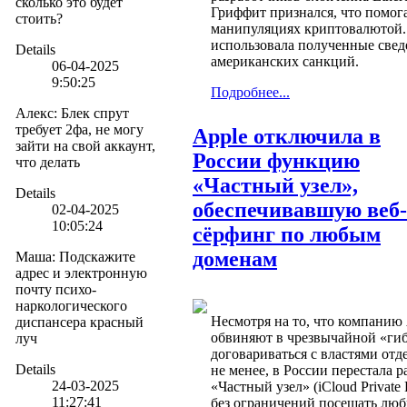
сколько это будет
Гриффит признался, что помо
стоить?
манипуляциях криптовалютой.
использовала полученные свед
Details
американских санкций.
06-04-2025
9:50:25
Подробнее...
Алекс
:
Блек спрут
требует 2фа, не могу
Apple отключила в
зайти на свой аккаунт,
России функцию
что делать
«Частный узел»,
Details
обеспечивавшую веб-
02-04-2025
10:05:24
сёрфинг по любым
доменам
Маша
:
Подскажите
адрес и электронную
почту психо-
наркологического
Несмотря на то, что компанию 
диспансера красный
обвиняют в чрезвычайной «гиб
луч
договариваться с властями отд
Details
не менее, в России перестала 
24-03-2025
«Частный узел» (iCloud Private
11:27:41
без ограничений посещать люб