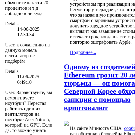
обьясните как эти 20
устройством при реализации н
процентов и т д
Регулятор утверждает, что пот
..обидно в не куда
что за названную производите
смартфон с зарядным устройст
Details
докупать зарядное устройство 
14-06-2025
выглядит как завышение стоим
12:30:34
истекает срок, когда власти ст
повторно оштрафовать Apple.
User
:
к сожалению на
данную модель
Подробнее...
вентилятор не
подберём
Одному из создателе
Details
Ethereum грозит 20 л
11-06-2025
тюрьмы — он помога
6:49:10
Северной Корее обхо
User
:
Здравствуйте, вы
ремонтируете
санкции с помощью
ноутбуки? Перестал
криптовалют
работать один из
вентиляторов на
ноутбуке Acer Nitro 5,
который на GPU. Если
На сайте Минюста США
сооб
да, то можно узнать
разработчиков блокчейна Ethe