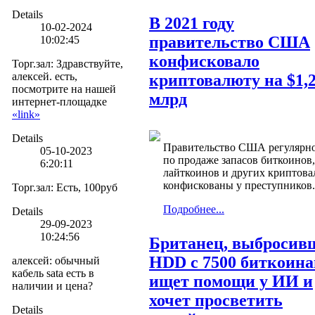
Details
В 2021 году
10-02-2024
правительство США
10:02:45
конфисковало
Торг.зал
:
Здравствуйте,
алексей. есть,
криптовалюту на $1,
посмотрите на нашей
млрд
интернет-площадке
«link»
Details
Правительство США регулярно
05-10-2023
по продаже запасов биткоинов
6:20:11
лайткоинов и других криптова
конфискованы у преступников.
Торг.зал
:
Есть, 100руб
Подробнее...
Details
29-09-2023
10:24:56
Британец, выбросив
HDD с 7500 биткоина
алексей
:
обычный
кабель sata есть в
ищет помощи у ИИ и
наличии и цена?
хочет просветить
Details