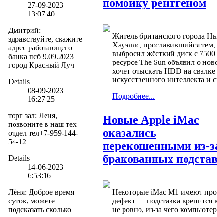
помойку рентгеном
27-09-2023
13:07:40
Дмитрий
:
Житель британского города Н
здравствуйте, скажите
Хауэллс, прославившийся тем,
адрес работающего
выбросил жёсткий диск с 7500
банка псб 9.09.2023
ресурсе The Sun объявил о нов
город Красный Луч
хочет отыскать HDD на свалк
искусственного интеллекта и с
Details
08-09-2023
Подробнее...
16:27:25
торг зал
:
Леня,
Новые Apple iMac
позвоните в наш тех
оказались
отдел тел+7-959-144-
54-12
перекошенными из-з
бракованных подста
Details
14-06-2023
6:53:16
Лёня
:
Доброе время
Некоторые iMac M1 имеют пр
суток, можете
дефект — подставка крепится 
подсказать сколько
не ровно, из-за чего компьюте