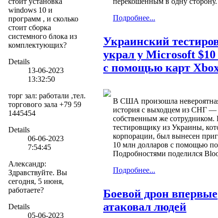
стоит установка
перекошенным в одну сторону.
windows 10 и
Подробнее...
программ , и сколько
стоит сборка
системного блока из
Украинский тестиро
комплектующих?
украл у Microsoft $10
Details
с помощью карт Xbo
13-06-2023
13:32:50
торг зал
:
работали ,тел.
В США произошла невероятная
торгового зала +79 59
история с выходцем из СНГ — 
1445454
собственным же сотрудником. 
тестировщику из Украины, кот
Details
корпорации, был вынесен приг
06-06-2023
10 млн долларов с помощью по
7:54:45
Подробностями поделился Blo
Александр
:
Подробнее...
Здравствуйте. Вы
сегодня, 5 июня,
работаете?
Боевой дрон впервые
атаковал людей
Details
05-06-2023