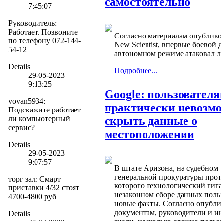
самостоятельно
7:45:07
Руководитель
:
Работает. Позвоните
Согласно материалам опублик
по телефону 072-144-
New Scientist, впервые боевой
54-12
автономном режиме атаковал л
Details
Подробнее...
29-05-2023
9:13:25
Google: пользовател
vovan5934
:
практически невозм
Подскажите работает
ли компьютерный
скрыть данные о
сервис?
местоположении
Details
29-05-2023
9:07:57
В штате Аризона, на судебном 
генеральной прокуратуры прот
торг зал
:
Смарт
которого технологический гига
приставки 4/32 стоят
незаконном сборе данных поль
4700-4800 руб
новые факты. Согласно опубл
документам, руководители и и
Details