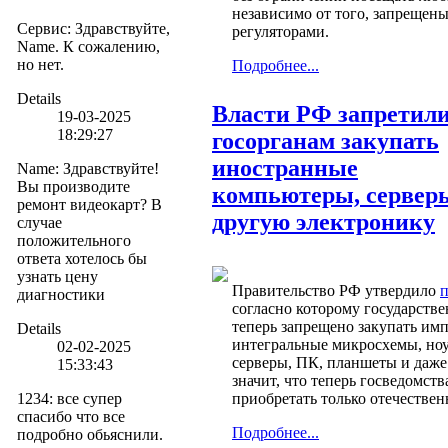
независимо от того, запрещен
Сервис
:
Здравствуйте,
регуляторами.
Name. К сожалению,
но нет.
Подробнее...
Details
Власти РФ запретил
19-03-2025
18:29:27
госорганам закупать
иностранные
Name
:
Здравствуйте!
Вы производите
компьютеры, сервер
ремонт видеокарт? В
другую электронику
случае
положительного
ответа хотелось бы
узнать цену
Правительство РФ утвердило
п
диагностики
согласно которому государств
теперь запрещено закупать им
Details
интегральные микросхемы, ноу
02-02-2025
серверы, ПК, планшеты и даже
15:33:43
значит, что теперь госведомст
1234
:
все супер
приобретать только отечестве
спасибо что все
Подробнее...
подробно обьяснили.