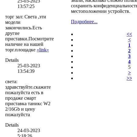
знали, насколько сложно поль
25-03-2023
сохранить конфиденциальност
13:57:25
местоположении устройств.
торг зал
:
Света ,эти
Подробнее...
модели
закончились.Есть
другие
<<
приставки.Посмотрите
<
наличие на нашей
1
торг.площадке
«link»
2
3
Details
4
25-03-2023
5
13:54:39
>
>>
света
:
здравствуйте.скажите
пожалуйста есть в
продаже смарт
приставка таникс W2
2/16Gb и цену
пожалуйста
Details
24-03-2023
5:18:26