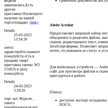
сравнение документов досту
модели
закончились.Есть
другие
приставки.Посмотрите
наличие на нашей
торг.площадке
«link»
Adobe Acrobat
Details
Предоставляет широкий набор инс
25-03-2023
объединять и разделять файлы, вы
13:54:39
сканов, редактировать текст, изм
JavaScript-формы. Позволяет запр
света
:
почте, отслеживать ее статус и ус
здравствуйте.скажите
пожалуйста есть в
продаже смарт
приставка таникс W2
Для мобильных устройств — Andro
2/16Gb и цену
софт для просмотра файлов и скан
пожалуйста
пригодиться в работе.
Details
24-03-2023
5:18:26
Плюсы:
торг зал
:
Фурсов ,
доступен экспорт исходника
такого
DOCS;
преобразователя нет