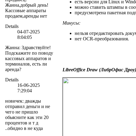
есть версии для Linux и Wind
Жанна,добрый день!
можно ставить штампы в соо
Кассовые аппараты
предусмотрена пакетная под
продаем,аренды нет
Минусы:
Details
04-07-2025
нельзя отредактировать доку
8:04:05
нет OCR-преобразования.
Жанна
:
Здравствуйте!
Подскажите по поводу
кассовых аппаратов и
терминалов, есть ли
аренда?
LibreOffice Draw (ЛибрОфис Дроу
Details
16-06-2025
7:29:04
новичек
:
дважды
отправил деньги и не
чего не пришло
обьясните как эти 20
процентов и т д
..обидно в не куда