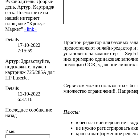
Руководитель
:
Добрый
день, Артур. Картридж
есть. Посмотрите на
нашей интернет
площадке "Крокус
Маркет"
«link»
Details
Простой редактор для базовых зад
17-10-2022
предоставляют онлайн-редактор и
7:15:59
установить на компьютер — Sejda
них примерно одинаковая: заполне
Артур
:
Здравствуйте,
помощью OCR, удаление лишних ст
подскажите, нужен
картридж 725/285A для
HP LaserJet
Сервисом можно пользоваться бесп
Details
множество ограничений. Например,
12-10-2022
6:37:16
Последнее сообщение
Плюсы:
назад
в бесплатной версии нет вод
не нужно регистрировать акк
Имя:
кросс-платформенное решени