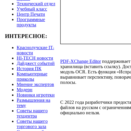
Технический отдел
Учебный класс
Центр Печати
Программные
продукты
ИНТЕРЕСНОЕ:
Краснолучские IT-
новости
HI-TECH новости
PDF-XChange Editor
поддерживает 
Дайджест событий
хранилища (вставить ссылку). Дост
История ПК
модуль OCR. Есть функция «Испр
Компьютерные
выравнивает перспективу, поворач
приколы
полосы.
Мнение экспертов
Модерн
Новинки игротеки
Размышления на
С 2022 года разработчики предост
тему
файлов на русском с ограничения
Советы нашего
официально нельзя.
техцентра
Советы нашего
торгового зала