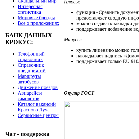
Скандальный мир
Плюсы:
Интересная
статистика
функция «Сравнить документ
Мировые бренды
предоставляет сводную инфо
Все о приложениях
можно создавать закладки дл
поддерживает добавление вод
БАНК ДАННЫХ
Минусы:
КРОКУС:
купить лицензию можно толь
Телефонный
накладывает надпись «Демо»
справочник
поддерживает только EU 910
Справочник
предприятий
Маршруты
автобусов
Движение поездов
Окуляр ГОСТ
Авиарейсы
самолётов
Каталог вакансий
Красного Луча
Сервисные центры
Чат - поддержка