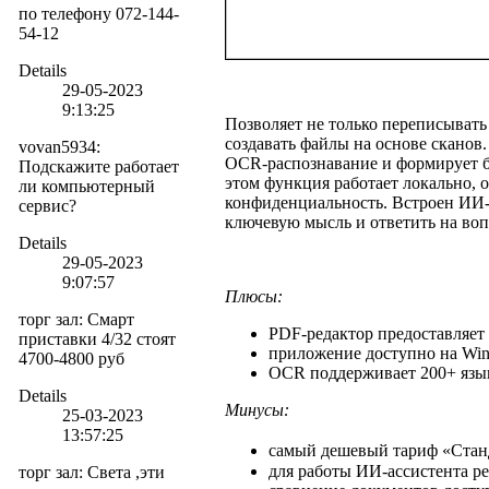
по телефону 072-144-
54-12
Details
29-05-2023
9:13:25
Позволяет не только переписывать 
создавать файлы на основе сканов
vovan5934
:
OCR-распознавание и формирует б
Подскажите работает
этом функция работает локально, 
ли компьютерный
конфиденциальность. Встроен ИИ-
сервис?
ключевую мысль и ответить на вопр
Details
29-05-2023
9:07:57
Плюсы:
торг зал
:
Смарт
PDF-редактор предоставляет
приставки 4/32 стоят
приложение доступно на Win
4700-4800 руб
OCR поддерживает 200+ язы
Details
Минусы:
25-03-2023
13:57:25
самый дешевый тариф «Станда
для работы ИИ-ассистента р
торг зал
:
Света ,эти