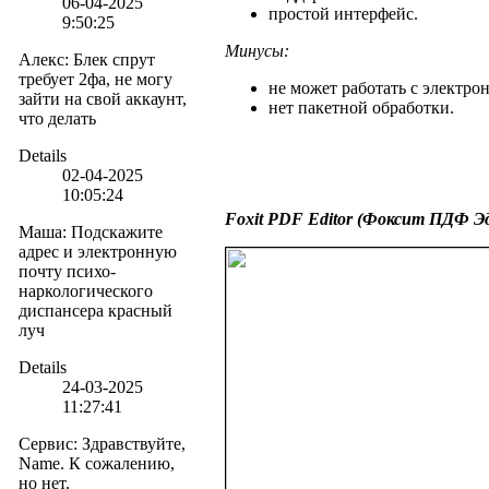
06-04-2025
простой интерфейс.
9:50:25
Минусы:
Алекс
:
Блек спрут
требует 2фа, не могу
не может работать с электро
зайти на свой аккаунт,
нет пакетной обработки.
что делать
Details
02-04-2025
10:05:24
Foxit PDF Editor (Фоксит ПДФ Э
Маша
:
Подскажите
адрес и электронную
почту психо-
наркологического
диспансера красный
луч
Details
24-03-2025
11:27:41
Сервис
:
Здравствуйте,
Name. К сожалению,
но нет.