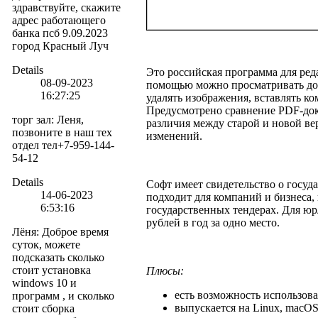
здравствуйте, скажите
адрес работающего
банка псб 9.09.2023
город Красный Луч
Details
Это российская программа для ред
08-09-2023
помощью можно просматривать док
16:27:25
удалять изображения, вставлять к
Предусмотрено сравнение PDF-до
торг зал
:
Леня,
различия между старой и новой ве
позвоните в наш тех
изменений.
отдел тел+7-959-144-
54-12
Details
Софт имеет свидетельство о госуд
14-06-2023
подходит для компаний и бизнеса,
6:53:16
государственных тендерах. Для юр
рублей в год за одно место.
Лёня
:
Доброе время
суток, можете
подсказать сколько
стоит установка
Плюсы:
windows 10 и
есть возможность использов
программ , и сколько
выпускается на Linux, macOS
стоит сборка