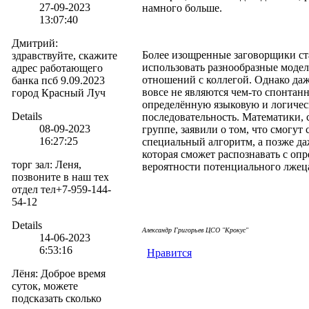
27-09-2023
намного больше.
13:07:40
Дмитрий
:
Более изощренные заговорщики ст
здравствуйте, скажите
использовать разнообразные моде
адрес работающего
отношений с коллегой. Однако даж
банка псб 9.09.2023
вовсе не являются чем-то спонтан
город Красный Луч
определённую языковую и логиче
Details
последовательность. Математики, 
08-09-2023
группе, заявили о том, что смогут 
16:27:25
специальный алгоритм, а позже да
которая сможет распознавать с оп
торг зал
:
Леня,
вероятности потенциального лжец
позвоните в наш тех
отдел тел+7-959-144-
54-12
Details
Але
ксандр Григорьев ЦСО "Крокус"
14-06-2023
6:53:16
Нравится
Лёня
:
Доброе время
суток, можете
подсказать сколько