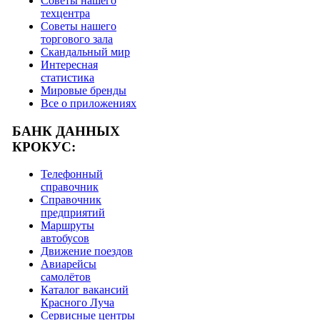
Советы нашего
техцентра
Советы нашего
торгового зала
Скандальный мир
Интересная
статистика
Мировые бренды
Все о приложениях
БАНК ДАННЫХ
КРОКУС:
Телефонный
справочник
Справочник
предприятий
Маршруты
автобусов
Движение поездов
Авиарейсы
самолётов
Каталог вакансий
Красного Луча
Сервисные центры