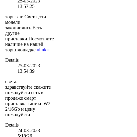
25-03-2023
13:57:25
торг зал
:
Света ,эти
модели
закончились.Есть
другие
приставки.Посмотрите
наличие на нашей
торг.площадке
«link»
Details
25-03-2023
13:54:39
света
:
здравствуйте.скажите
пожалуйста есть в
продаже смарт
приставка таникс W2
2/16Gb и цену
пожалуйста
Details
24-03-2023
5:18:26