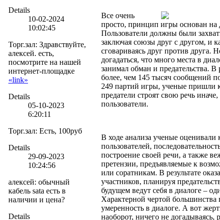
Details
Все очень
10-02-2024
просто, принцип игры основан на 
10:02:45
Пользователи должны были захвати
заключая союзы друг с другом, и к
Торг.зал
:
Здравствуйте,
сговариваясь друг против друга. Н
алексей. есть,
догадаться, что много места в диа
посмотрите на нашей
занимал обман и предательства. В 
интернет-площадке
более, чем 145 тысяч сообщений п
«link»
249 партий игры, ученые пришли 
предатели строят свою речь иначе
Details
пользователи.
05-10-2023
6:20:11
Торг.зал
:
Есть, 100руб
В ходе анализа ученые оценивали
пользователей, последовательност
Details
построение своей речи, а также ве
29-09-2023
претензии, предъявляемые к воз
10:24:56
или соратникам. В результате оказ
участников, планируя предательств
алексей
:
обычный
будущем ведут себя в диалоге – од
кабель sata есть в
Характерной чертой большинства 
наличии и цена?
умеренность в диалоге. А вот жерт
Details
наоборот, ничего не догадываясь, 