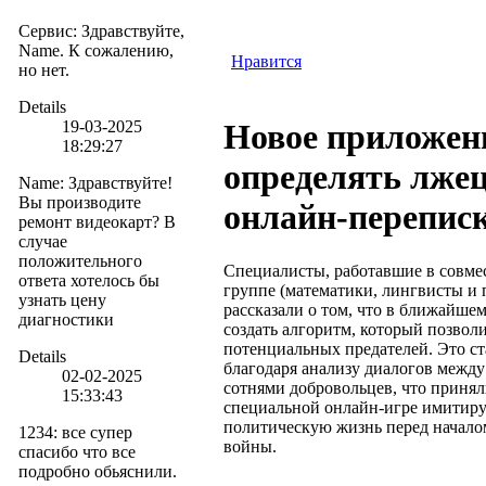
Сервис
:
Здравствуйте,
Name. К сожалению,
Нравится
но нет.
Details
19-03-2025
Новое приложени
18:29:27
определять лжец
Name
:
Здравствуйте!
Вы производите
онлайн-перепис
ремонт видеокарт? В
случае
положительного
Специалисты, работавшие в совме
ответа хотелось бы
группе (математики, лингвисты и 
узнать цену
рассказали о том, что в ближайше
диагностики
создать алгоритм, который позвол
потенциальных предателей. Это с
Details
благодаря анализу диалогов межд
02-02-2025
сотнями добровольцев, что принял
15:33:43
специальной онлайн-игре имити
политическую жизнь перед начал
1234
:
все супер
войны.
спасибо что все
подробно обьяснили.