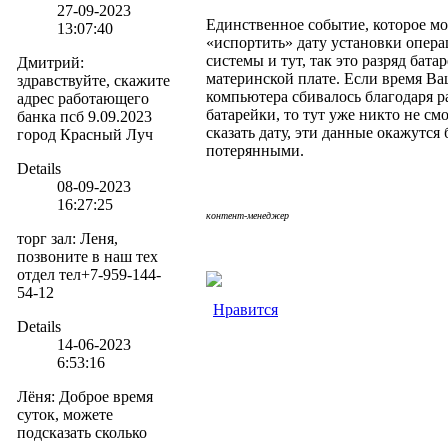
27-09-2023
Единственное событие, которое м
13:07:40
«испортить» дату установки опер
системы и тут, так это разряд бата
Дмитрий
:
материнской плате. Если время Ва
здравствуйте, скажите
компьютера сбивалось благодаря р
адрес работающего
батарейки, то тут уже никто не см
банка псб 9.09.2023
сказать дату, эти данные окажутся
город Красный Луч
потерянными.
Details
08-09-2023
16:27:25
контент-менеджер
торг зал
:
Леня,
позвоните в наш тех
отдел тел+7-959-144-
54-12
Нравится
Details
14-06-2023
6:53:16
Лёня
:
Доброе время
суток, можете
подсказать сколько