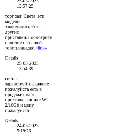
25-03-2023
13:57:25
торг зал
:
Света ,эти
модели
закончились.Есть
другие
приставки.Посмотрите
наличие на нашей
торг.площадке
«link»
Details
25-03-2023
13:54:39
света
:
здравствуйте.скажите
пожалуйста есть в
продаже смарт
приставка таникс W2
2/16Gb и цену
пожалуйста
Details
24-03-2023
5:18:26