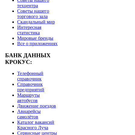
Советы нашего
техцентра
Советы нашего
торгового зала
Скандальный мир
Интересная
статистика
Мировые бренды
Все о приложениях
БАНК ДАННЫХ
КРОКУС:
Телефонный
справочник
Справочник
предприятий
Маршруты
автобусов
Движение поездов
Авиарейсы
самолётов
Каталог вакансий
Красного Луча
Сервисные центры