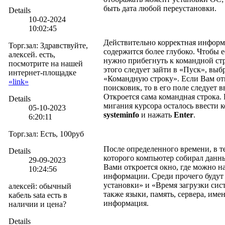
быть дата любой переустановки.
Details
10-02-2024
10:02:45
Действительно корректная инфор
Торг.зал
:
Здравствуйте,
содержится более глубоко. Чтобы е
алексей. есть,
нужно прибегнуть к командной стр
посмотрите на нашей
этого следует зайти в «Пуск», выб
интернет-площадке
«Командную строку». Если Вам о
«link»
поисковик, то в его поле следует 
Откроется сама командная строка. 
Details
мигания курсора осталось ввести 
05-10-2023
systeminfo
и нажать
Enter
.
6:20:11
Торг.зал
:
Есть, 100руб
После определенного времени, в т
Details
которого компьютер собирал данны
29-09-2023
Вами откроется окно, где можно н
10:24:56
информации. Среди прочего будут
установки» и «Время загрузки сис
алексей
:
обычный
также языки, память, сервера, име
кабель sata есть в
информация.
наличии и цена?
Details