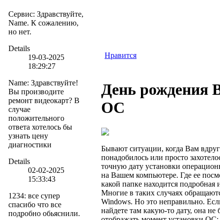
Сервис
:
Здравствуйте,
Name. К сожалению,
но нет.
Details
Нравится
19-03-2025
18:29:27
Name
:
Здравствуйте!
День рождения 
Вы производите
ремонт видеокарт? В
ОС
случае
положительного
ответа хотелось бы
узнать цену
диагностики
Бывают ситуации, когда Вам вдруг
понадобилось или просто захотело
Details
точную дату установки операцион
02-02-2025
на Вашем компьютере. Где ее посм
15:33:43
какой папке находится подробная
Многие в таких случаях обращаютс
1234
:
все супер
Windows. Но это неправильно. Ес
спасибо что все
найдете там какую-то дату, она не 
подробно обьяснили.
отображать момент установки ОС;