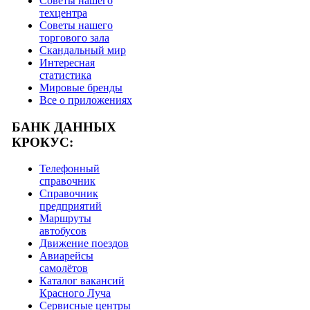
Советы нашего
техцентра
Советы нашего
торгового зала
Скандальный мир
Интересная
статистика
Мировые бренды
Все о приложениях
БАНК ДАННЫХ
КРОКУС:
Телефонный
справочник
Справочник
предприятий
Маршруты
автобусов
Движение поездов
Авиарейсы
самолётов
Каталог вакансий
Красного Луча
Сервисные центры