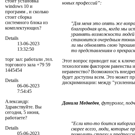
стоит установка
новых профессий”:
windows 10 и
программ , и сколько
стоит сборка
системного блока из
"Для меня это опять же вопро
комплектующих?
благородная цель, когда мы ис
уравнять возможности людей 
Details
становится очередным тюнинг
13-06-2023
ли мы обновлять свою 'проши
13:32:50
то представлениям о прекрас
торг зал
:
работали ,тел.
Этот вопрос приводит нас к ключе
торгового зала +79 59
технологиям фактором равенства 
1445454
неравенство? Возможность внедрен
будет доступна всем. Это может п
Details
дискриминации: между "усиленны
06-06-2023
7:54:45
Александр
:
Данила Медведев
, футуролог, под
Здравствуйте. Вы
сегодня, 5 июня,
работаете?
"Если кто-то боится киборгиз
Details
скорее всего, люди, которые 
05-06-2023
позволить страху и предрасс