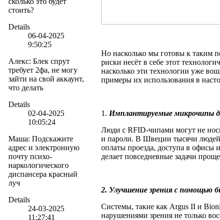
сколько это будет
стоить?
Details
06-04-2025
9:50:25
Но насколько мы готовы к таким 
Алекс
:
Блек спрут
риски несёт в себе этот технологи
требует 2фа, не могу
насколько эти технологии уже вош
зайти на свой аккаунт,
примеры их использования в насто
что делать
Details
02-04-2025
1.
Имплантируемые микрочипы д
10:05:24
Люди с RFID-чипами могут не носи
Маша
:
Подскажите
и пароли. В Швеции тысячи людей
адрес и электронную
оплаты проезда, доступа в офисы и
почту психо-
делает повседневные задачи проще
наркологического
диспансера красный
луч
2. Улучшение зрения с помощью б
Details
Системы, такие как Argus II и Bio
24-03-2025
нарушениями зрения не только восс
11:27:41