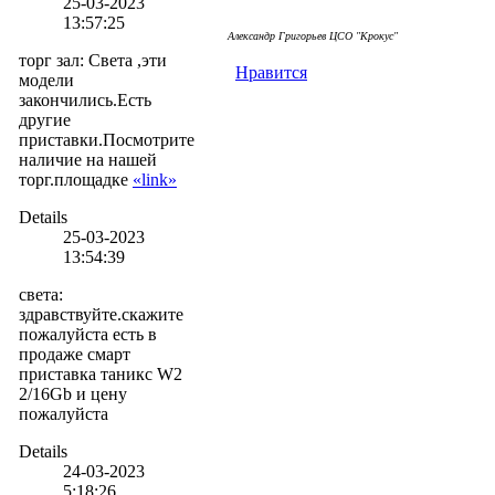
25-03-2023
13:57:25
Але
ксандр Григорьев ЦСО "Крокус"
торг зал
:
Света ,эти
Нравится
модели
закончились.Есть
другие
приставки.Посмотрите
наличие на нашей
торг.площадке
«link»
Details
25-03-2023
13:54:39
света
:
здравствуйте.скажите
пожалуйста есть в
продаже смарт
приставка таникс W2
2/16Gb и цену
пожалуйста
Details
24-03-2023
5:18:26