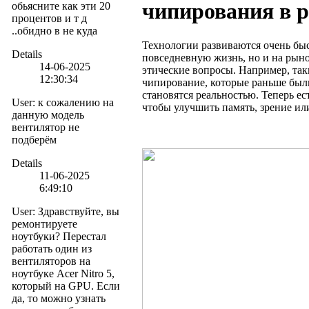
чипирования в 
обьясните как эти 20
процентов и т д
..обидно в не куда
Технологии развиваются очень быс
Details
повседневную жизнь, но и на рыно
14-06-2025
этические вопросы. Например, так
12:30:34
чипирование, которые раньше был
становятся реальностью. Теперь е
User
:
к сожалению на
чтобы улучшить память, зрение ил
данную модель
вентилятор не
подберём
Details
11-06-2025
6:49:10
User
:
Здравствуйте, вы
ремонтируете
ноутбуки? Перестал
работать один из
вентиляторов на
ноутбуке Acer Nitro 5,
который на GPU. Если
да, то можно узнать