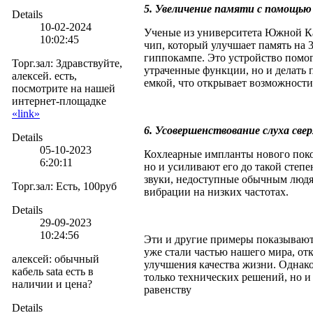
5. Увеличение памяти с помощь
Details
10-02-2024
Ученые из университета Южной Ка
10:02:45
чип, который улучшает память на 
гиппокампе. Это устройство помог
Торг.зал
:
Здравствуйте,
утраченные функции, но и делать 
алексей. есть,
емкой, что открывает возможности
посмотрите на нашей
интернет-площадке
«link»
6. Усовершенствование слуха све
Details
05-10-2023
Кохлеарные импланты нового поко
6:20:11
но и усиливают его до такой степе
звуки, недоступные обычным людям
Торг.зал
:
Есть, 100руб
вибрации на низких частотах.
Details
29-09-2023
10:24:56
Эти и другие примеры показывают
уже стали частью нашего мира, от
алексей
:
обычный
улучшения качества жизни. Однако
кабель sata есть в
только технических решений, но и
наличии и цена?
равенству
Details