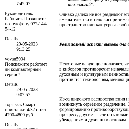
7:45:07
технологий".
Руководитель
:
Однако далеко не все разделяют э
Работает. Позвоните
вмешательство в тело воспринимае
по телефону 072-144-
пространство или как угроза свобо
54-12
Details
29-05-2023
Религиозный аспект: вызовы для
9:13:25
vovan5934
:
Некоторые верующие полагают, чт
Подскажите работает
в киборгов противоречит изначаль
ли компьютерный
духовным и культурным ценностям
сервис?
противятся технологиям, меняющи
Details
29-05-2023
9:07:57
Из-за широкого распространения 
возникнуть серьёзное разделение.
торг зал
:
Смарт
формированию противоборствующи
приставки 4/32 стоят
прогресс, другие — считать новые
4700-4800 руб
убеждениям и духовным основам.
Details