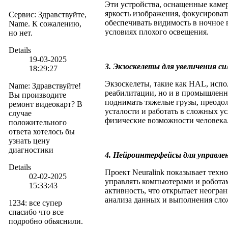
Эти устройства, оснащенные каме
яркость изображения, фокусироват
Сервис
:
Здравствуйте,
обеспечивать видимость в ночное 
Name. К сожалению,
условиях плохого освещения.
но нет.
Details
19-03-2025
3. Экзоскелеты для увеличения с
18:29:27
Экзоскелеты, такие как HAL, испо
Name
:
Здравствуйте!
реабилитации, но и в промышленн
Вы производите
поднимать тяжелые грузы, преодол
ремонт видеокарт? В
усталости и работать в сложных у
случае
физические возможности человека
положительного
ответа хотелось бы
узнать цену
диагностики
4. Нейроинтерфейсы для управле
Details
Проект Neuralink показывает техн
02-02-2025
управлять компьютерами и робота
15:33:43
активность, что открытает неогра
анализа данных и выполнения слож
1234
:
все супер
спасибо что все
подробно обьяснили.