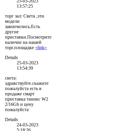
25-03-2023
13:57:25
торг зал
:
Света ,эти
модели
закончились.Есть
другие
приставки.Посмотрите
наличие на нашей
торг.площадке
«link»
Details
25-03-2023
13:54:39
света
:
здравствуйте.скажите
пожалуйста есть в
продаже смарт
приставка таникс W2
2/16Gb и цену
пожалуйста
Details
24-03-2023
5:18:26