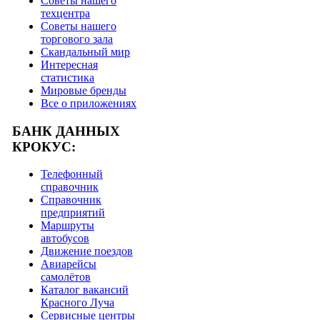
Советы нашего
техцентра
Советы нашего
торгового зала
Скандальный мир
Интересная
статистика
Мировые бренды
Все о приложениях
БАНК ДАННЫХ
КРОКУС:
Телефонный
справочник
Справочник
предприятий
Маршруты
автобусов
Движение поездов
Авиарейсы
самолётов
Каталог вакансий
Красного Луча
Сервисные центры