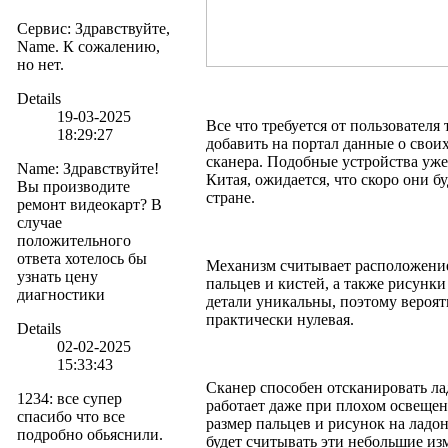
Сервис
:
Здравствуйте,
Name. К сожалению,
но нет.
Details
19-03-2025
Все что требуется от пользователя 
18:29:27
добавить на портал данные о свои
сканера. Подобные устройства уж
Name
:
Здравствуйте!
Китая, ожидается, что скоро они б
Вы производите
стране.
ремонт видеокарт? В
случае
положительного
ответа хотелось бы
Механизм считывает расположение 
узнать цену
пальцев и кистей, а также рисунки
диагностики
детали уникальны, поэтому вероя
практически нулевая.
Details
02-02-2025
15:33:43
Сканер способен отсканировать ла
1234
:
все супер
работает даже при плохом освещен
спасибо что все
размер пальцев и рисунок на ладо
подробно обьяснили.
будет считывать эти небольшие изм