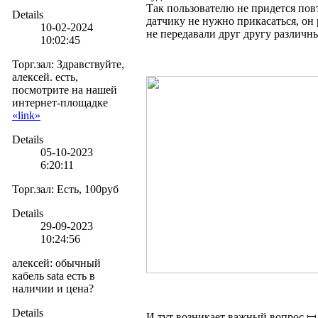
Так пользователю не придется пов
Details
датчику не нужно прикасаться, он 
10-02-2024
не передавали друг другу различн
10:02:45
Торг.зал
:
Здравствуйте,
алексей. есть,
посмотрите на нашей
интернет-площадке
«link»
Details
05-10-2023
6:20:11
Торг.зал
:
Есть, 100руб
Details
29-09-2023
10:24:56
алексей
:
обычный
кабель sata есть в
наличии и цена?
Details
И тут возникает важный вопрос ꟷ 