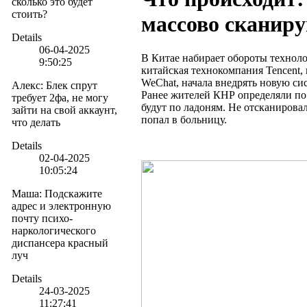
сколько это будет
стоить?
массово сканир
Details
06-04-2025
В Китае набирает обороты технол
9:50:25
китайская технокомпания Tencent, 
WeChat, начала внедрять новую си
Алекс
:
Блек спрут
Ранее жителей КНР определяли по
требует 2фа, не могу
будут по ладоням. Не отсканировал
зайти на свой аккаунт,
попал в больницу.
что делать
Details
02-04-2025
10:05:24
Маша
:
Подскажите
адрес и электронную
почту психо-
наркологического
диспансера красный
луч
Details
24-03-2025
11:27:41