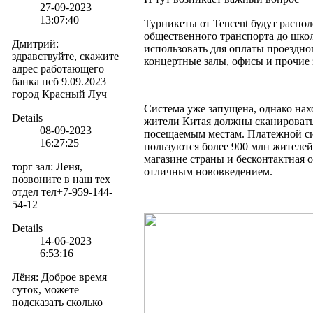
27-09-2023
13:07:40
Турникеты от Tencent будут распол
общественного транспорта до школ
Дмитрий
:
использовать для оплаты проездног
здравствуйте, скажите
концертные залы, офисы и прочие 
адрес работающего
банка псб 9.09.2023
город Красный Луч
Система уже запущена, однако нах
Details
жители Китая должны сканировать 
08-09-2023
посещаемым местам. Платежной си
16:27:25
пользуются более 900 млн жителей
магазине страны и бесконтактная 
торг зал
:
Леня,
отличным нововведением.
позвоните в наш тех
отдел тел+7-959-144-
54-12
Details
14-06-2023
6:53:16
Лёня
:
Доброе время
суток, можете
подсказать сколько