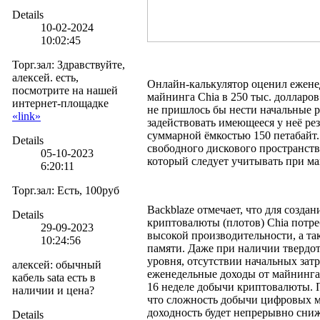
Details
10-02-2024
10:02:45
Торг.зал
:
Здравствуйте,
алексей. есть,
Онлайн-калькулятор оценил еженед
посмотрите на нашей
майнинга Chia в 250 тыс. долларов
интернет-площадке
не пришлось бы нести начальные р
«link»
задействовать имеющееся у неё ре
суммарной ёмкостью 150 петабайт.
Details
свободного дискового пространст
05-10-2023
который следует учитывать при ма
6:20:11
Торг.зал
:
Есть, 100руб
Backblaze отмечает, что для созда
Details
криптовалюты (плотов) Chia потр
29-09-2023
высокой производительности, а та
10:24:56
памяти. Даже при наличии твердо
уровня, отсутствии начальных затр
алексей
:
обычный
еженедельные доходы от майнинга
кабель sata есть в
16 неделе добычи криптовалюты. П
наличии и цена?
что сложность добычи цифровых мо
доходность будет непрерывно сниж
Details