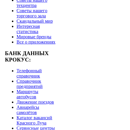
Советы нашего
техцентра
Советы нашего
торгового зала
Скандальный мир
Интересная
статистика
Мировые бренды
Все о приложениях
БАНК ДАННЫХ
КРОКУС:
Телефонный
справочник
Справочник
предприятий
Маршруты
автобусов
Движение поездов
Авиарейсы
самолётов
Каталог вакансий
Красного Луча
Сервисные центры