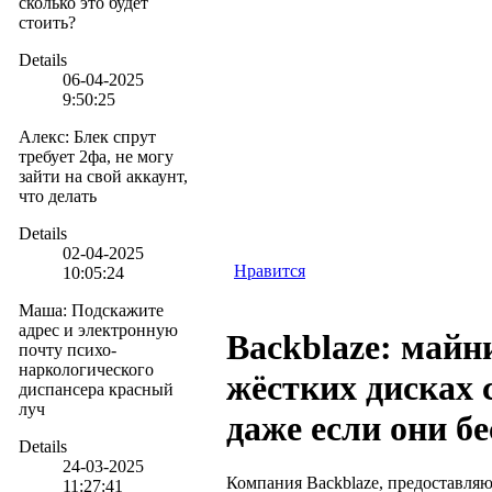
сколько это будет
стоить?
Details
06-04-2025
9:50:25
Алекс
:
Блек спрут
требует 2фа, не могу
зайти на свой аккаунт,
что делать
Details
02-04-2025
Нравится
10:05:24
Маша
:
Подскажите
адрес и электронную
Backblaze: майн
почту психо-
наркологического
жёстких дисках 
диспансера красный
луч
даже если они б
Details
24-03-2025
Компания Backblaze, предоставляю
11:27:41