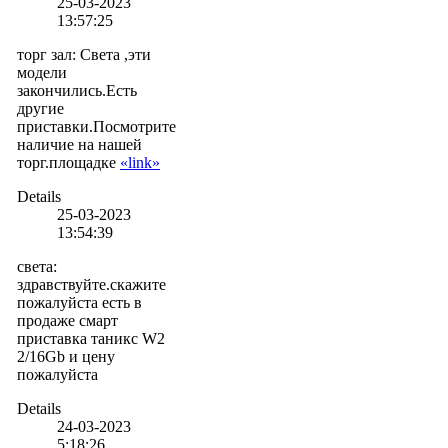
25-03-2023
13:57:25
торг зал
:
Света ,эти
модели
закончились.Есть
другие
приставки.Посмотрите
наличие на нашей
торг.площадке
«link»
Details
25-03-2023
13:54:39
света
:
здравствуйте.скажите
пожалуйста есть в
продаже смарт
приставка таникс W2
2/16Gb и цену
пожалуйста
Details
24-03-2023
5:18:26