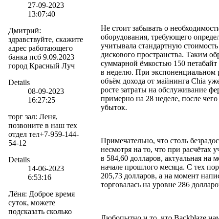
27-09-2023
13:07:40
Не стоит забывать о необходимост
Дмитрий
:
оборудования, требующего определ
здравствуйте, скажите
учитывала стандартную стоимость в
адрес работающего
дискового пространства. Таким об
банка псб 9.09.2023
суммарной ёмкостью 150 петабайт б
город Красный Луч
в неделю. При экспоненциальном 
объём дохода от майнинга Chia уж
Details
росте затраты на обслуживание фе
08-09-2023
примерно на 28 неделе, после чего
16:27:25
убыток.
торг зал
:
Леня,
позвоните в наш тех
отдел тел+7-959-144-
Примечательно, что столь безрадо
54-12
несмотря на то, что при расчётах 
в 584,60 долларов, актуальная на
Details
начале прошлого месяца. С тех по
14-06-2023
205,73 долларов, а на момент напи
6:53:16
торговалась на уровне 286 долларо
Лёня
:
Доброе время
суток, можете
подсказать сколько
Любопытно и то, что Backblaze на