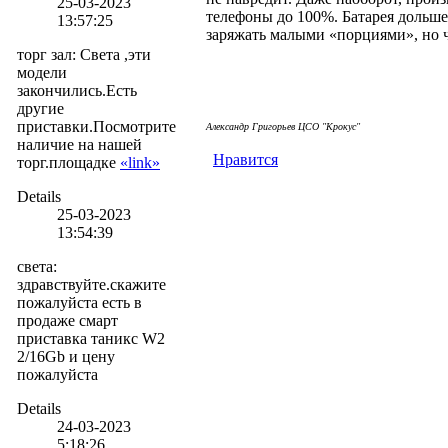
25-03-2023
телефоны до 100%. Батарея дольше 
13:57:25
заряжать малыми «порциями», но 
торг зал
:
Света ,эти
модели
закончились.Есть
другие
приставки.Посмотрите
Але
ксандр Григорьев ЦСО "Крокус"
наличие на нашей
Нравится
торг.площадке
«link»
Details
25-03-2023
13:54:39
света
:
здравствуйте.скажите
пожалуйста есть в
продаже смарт
приставка таникс W2
2/16Gb и цену
пожалуйста
Details
24-03-2023
5:18:26