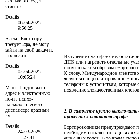
сколько это будет
стоить?
Details
06-04-2025
9:50:25
Алекс
:
Блек спрут
требует 2фа, не могу
зайти на свой аккаунт,
что делать
Излучение смартфона недостаточн
ДНК или нагревать отдельные уча
Details
понятно каким образом смартфон 
02-04-2025
К слову, Международное агентство
10:05:24
является специализированным орг
телефоны к устройствам, которые 
Маша
:
Подскажите
появление злокачественных клеток
адрес и электронную
почту психо-
наркологического
диспансера красный
2. В самолете нужно выключать
луч
привести к авиакатастрофе
Details
Бортпроводники предупреждают п
24-03-2025
необходимо отключать в целях их 
11:27:41
еще с 80-х годов. В то время был