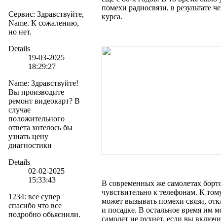
помехи радиосвязи, в результате ч
Сервис
:
Здравствуйте,
курса.
Name. К сожалению,
но нет.
Details
19-03-2025
18:29:27
Name
:
Здравствуйте!
Вы производите
ремонт видеокарт? В
случае
положительного
ответа хотелось бы
узнать цену
диагностики
Details
02-02-2025
15:33:43
В современных же самолетах борт
чувствительно к телефонам. К тому
1234
:
все супер
может вызывать помехи связи, отк
спасибо что все
и посадке. В остальное время им м
подробно обьяснили.
самолет не рухнет, если вы включи