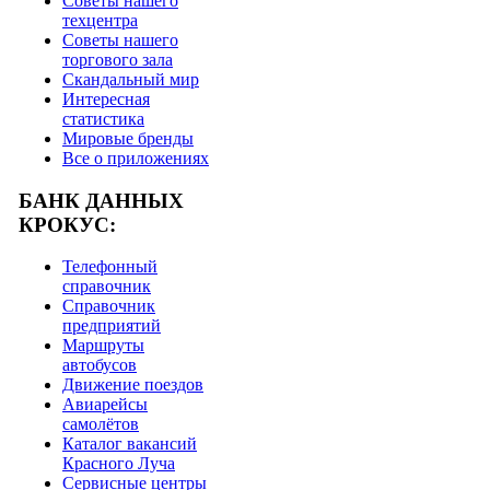
Советы нашего
техцентра
Советы нашего
торгового зала
Скандальный мир
Интересная
статистика
Мировые бренды
Все о приложениях
БАНК ДАННЫХ
КРОКУС:
Телефонный
справочник
Справочник
предприятий
Маршруты
автобусов
Движение поездов
Авиарейсы
самолётов
Каталог вакансий
Красного Луча
Сервисные центры