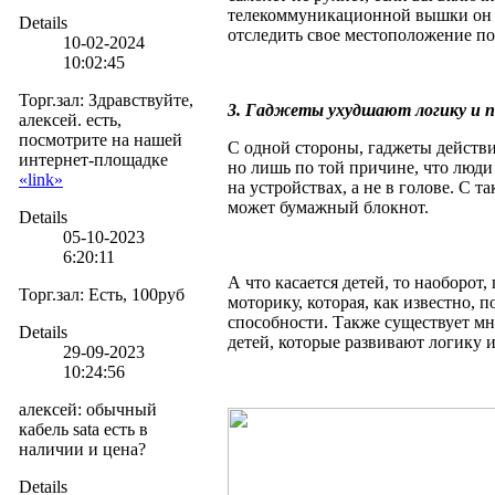
телекоммуникационной вышки он в
Details
отследить свое местоположение п
10-02-2024
10:02:45
Торг.зал
:
Здравствуйте,
3. Гаджеты ухудшают логику и п
алексей. есть,
посмотрите на нашей
С одной стороны, гаджеты действи
интернет-площадке
но лишь по той причине, что люд
«link»
на устройствах, а не в голове. С 
может бумажный блокнот.
Details
05-10-2023
6:20:11
А что касается детей, то наоборот
Торг.зал
:
Есть, 100руб
моторику, которая, как известно, 
способности. Также существует м
Details
детей, которые развивают логику и
29-09-2023
10:24:56
алексей
:
обычный
кабель sata есть в
наличии и цена?
Details