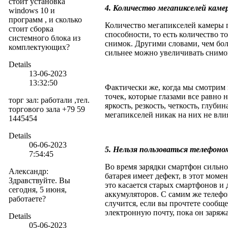
стоит установка
4. Количество мегапикселей каме
windows 10 и
программ , и сколько
Количество мегапикселей камеры 
стоит сборка
способности, то есть количество т
системного блока из
снимок. Другими словами, чем бол
комплектующих?
сильнее можно увеличивать снимок
Details
13-06-2023
13:32:50
Фактически же, когда мы смотрим 
точек, которые глазами все равно 
торг зал
:
работали ,тел.
яркость, резкость, четкость, глубин
торгового зала +79 59
мегапикселей никак на них не влия
1445454
Details
06-06-2023
5. Нельзя пользоваться телефоно
7:54:45
Во время зарядки смартфон сильно 
Александр
:
батарея имеет дефект, в этот моме
Здравствуйте. Вы
это касается старых смартфонов 
сегодня, 5 июня,
аккумуляторов. С самим же телефо
работаете?
случится, если вы прочтете сообще
электронную почту, пока он заряжа
Details
05-06-2023