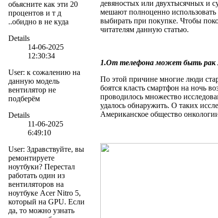
девяностых или двухтысячных и су
обьясните как эти 20
мешают полноценно использовать 
процентов и т д
выбирать при покупке. Чтобы пок
..обидно в не куда
читателям данную статью.
Details
14-06-2025
12:30:34
1.От телефона может быть рак 
User
:
к сожалению на
По этой причине многие люди ста
данную модель
боятся класть смартфон на ночь воз
вентилятор не
проводилось множество исследован
подберём
удалось обнаружить. О таких иссл
Американское общество онкологии
Details
11-06-2025
6:49:10
User
:
Здравствуйте, вы
ремонтируете
ноутбуки? Перестал
работать один из
вентиляторов на
ноутбуке Acer Nitro 5,
который на GPU. Если
да, то можно узнать