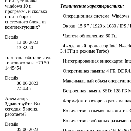
стоит установка
windows 10 и
Технические характеристики:
программ , и сколько
· Операционная система: Windows 1
стоит сборка
системного блока из
· Экран: 15.6 " / 1920 х 1080 / IPS 
комплектующих?
· Частота обновления: 60 Гц
Details
13-06-2023
· 4 - ядерный процессор Intel N-ser
13:32:50
3.4 ГГц в режиме Turbo)
торг зал
:
работали ,тел.
· Интегрированная видеокарта: Int
торгового зала +79 59
1445454
· Оперативная память: 4 ГБ, DDR
Details
· Максимальный объем оперативно
06-06-2023
7:54:45
· Встроенная память SSD: 128 ГБ 
Александр
:
· Форм-фактор второго разъема на
Здравствуйте. Вы
сегодня, 5 июня,
· Количество разъемов накопителей
работаете?
· Количество свободных разъемов 
Details
05-06-2023
· Поддержка технологии Wi-Fi: 802.