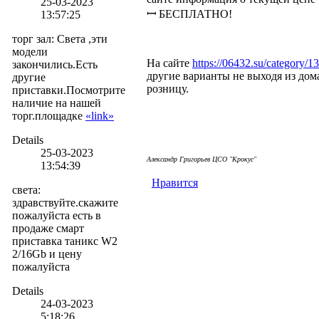
25-03-2023
ꟷ БЕСПЛАТНО!
13:57:25
торг зал
:
Света ,эти
модели
На сайте
https://06432.su/category/1
закончились.Есть
другие варианты не выходя из дома
другие
розницу.
приставки.Посмотрите
наличие на нашей
торг.площадке
«link»
Details
25-03-2023
Александр Григорьев ЦСО "Крокус"
13:54:39
Нравится
света
:
здравствуйте.скажите
пожалуйста есть в
продаже смарт
приставка таникс W2
2/16Gb и цену
пожалуйста
Details
24-03-2023
5:18:26