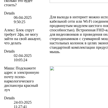
сколько это будет
стоить?
Details
Для выхода в интернет можно испол
06-04-2025
кабельной сети или Wi-Fi соедине
9:50:25
продвинутым модулем шестого по
Алекс
:
Блек спрут
способностью). Встроенная FHD-к
требует 2фа, не могу
для видеозвонков и проведения он
зайти на свой аккаунт,
стереодинамиков с суммарной мощ
что делать
настольных колонок в целях эконо
стандартной комплектации предус
Details
мышь.
02-04-2025
10:05:24
Маша
:
Подскажите
адрес и электронную
почту психо-
наркологического
диспансера красный
луч
Details
24-03-2025
11:27:41