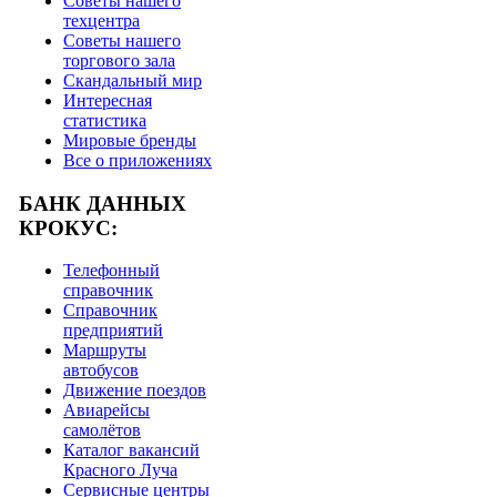
Советы нашего
техцентра
Советы нашего
торгового зала
Скандальный мир
Интересная
статистика
Мировые бренды
Все о приложениях
БАНК ДАННЫХ
КРОКУС:
Телефонный
справочник
Справочник
предприятий
Маршруты
автобусов
Движение поездов
Авиарейсы
самолётов
Каталог вакансий
Красного Луча
Сервисные центры