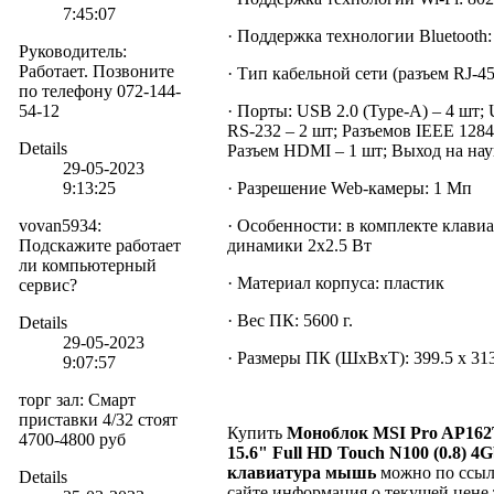
7:45:07
· Поддержка технологии Bluetooth:
Руководитель
:
Работает. Позвоните
· Тип кабельной сети (разъем RJ-45)
по телефону 072-144-
54-12
· Порты: USB 2.0 (Type-A) – 4 шт; 
RS-232 – 2 шт; Разъемов IEEE 1284
Details
Разъем HDMI – 1 шт; Выход на на
29-05-2023
9:13:25
· Разрешение Web-камеры: 1 Мп
vovan5934
:
· Особенности: в комплекте клави
Подскажите работает
динамики 2х2.5 Вт
ли компьютерный
· Материал корпуса: пластик
сервис?
· Вес ПК: 5600 г.
Details
29-05-2023
· Размеры ПК (ШхВхТ): 399.5 х 313
9:07:57
торг зал
:
Смарт
приставки 4/32 стоят
Купить
Моноблок MSI Pro AP162
4700-4800 руб
15.6" Full HD Touch N100 (0.8)
клавиатура мышь
можно
по ссы
Details
сайте информация о текущей цене 