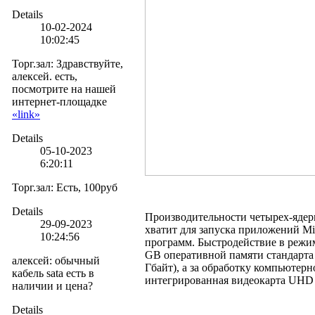
Details
10-02-2024
10:02:45
Торг.зал
:
Здравствуйте,
алексей. есть,
посмотрите на нашей
интернет-площадке
«link»
Details
05-10-2023
6:20:11
Торг.зал
:
Есть, 100руб
Details
Производительности четырех-ядерно
29-09-2023
хватит для запуска приложений Mic
10:24:56
программ. Быстродействие в режим
GB оперативной памяти стандарта
алексей
:
обычный
Гбайт), а за обработку компьютерн
кабель sata есть в
интегрированная видеокарта UHD 
наличии и цена?
Details