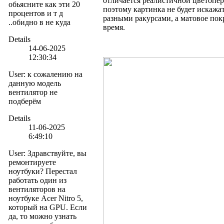
отличается реалистичной цветопер
обьясните как эти 20
поэтому картинка не будет искажат
процентов и т д
разными ракурсами, а матовое пок
..обидно в не куда
время.
Details
14-06-2025
12:30:34
User
:
к сожалению на
данную модель
вентилятор не
подберём
Details
11-06-2025
6:49:10
User
:
Здравствуйте, вы
ремонтируете
ноутбуки? Перестал
работать один из
вентиляторов на
ноутбуке Acer Nitro 5,
который на GPU. Если
да, то можно узнать