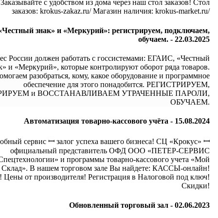
Заказывайте с удобством из дома через наш стол заказов! Стол
заказов: krokus-zakaz.ru/ Магазин наличия: krokus-market.ru/
Честный знак» и «Меркурий»: регистрируем, подключаем,
обучаем. -
22.03.2025
ес России должен работать с госсистемами: ЕГАИС, «Честный
к» и «Меркурий», которые контролируют оборот ряда товаров.
омогаем разобраться, кому, какое оборудование и программное
обеспечение для этого понадобится. РЕГИСТРИРУЕМ,
РИРУЕМ и ВОССТАНАВЛИВАЕМ УТРАЧЕННЫЕ ПАРОЛИ,
ОБУЧАЕМ.
Автоматизация товарно-кассового учёта -
15.08.2024
обный сервис ꟷ залог успеха вашего бизнеса! СЦ «Крокус» ꟷ
официальный представитель ОФД ООО «ПЕТЕР-СЕРВИС
Спецтехнологии» и программы товарно-кассового учета «Мой
Склад». В нашем торговом зале Вы найдете: КАССЫ-онлайн!
 Цены от производителя! Регистрация в Налоговой под ключ!
Скидки!
Обновленный торговый зал -
02.06.2023