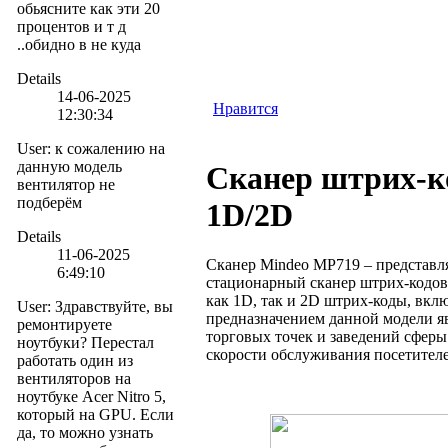
обьясните как эти 20
процентов и т д
..обидно в не куда
Details
14-06-2025
Нравится
12:30:34
User
:
к сожалению на
данную модель
Сканер штрих-к
вентилятор не
подберём
1D/2D
Details
11-06-2025
Сканер Mindeo MP719 – представл
6:49:10
стационарный сканер штрих-кодов
как 1D, так и 2D штрих-коды, вкл
User
:
Здравствуйте, вы
предназначением данной модели я
ремонтируете
торговых точек и заведений сферы
ноутбуки? Перестал
скорости обслуживания посетителе
работать один из
вентиляторов на
ноутбуке Acer Nitro 5,
который на GPU. Если
да, то можно узнать