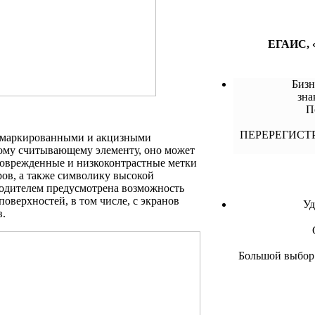
ЕГАИС, «
Бизн
зна
П
ПЕРЕРЕГИСТ
с маркированными и акцизными
ному считывающему элементу, оно может
 поврежденные и низкоконтрастные метки
ров, а также символику высокой
водителем предусмотрена возможность
оверхностей, в том числе, с экранов
Уд
в.
Большой выбор!