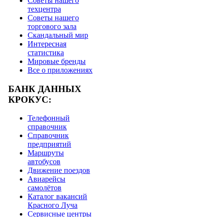
Советы нашего
техцентра
Советы нашего
торгового зала
Скандальный мир
Интересная
статистика
Мировые бренды
Все о приложениях
БАНК ДАННЫХ
КРОКУС:
Телефонный
справочник
Справочник
предприятий
Маршруты
автобусов
Движение поездов
Авиарейсы
самолётов
Каталог вакансий
Красного Луча
Сервисные центры