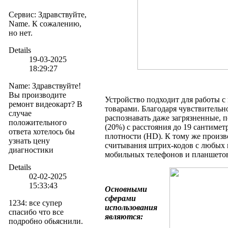
Сервис
:
Здравствуйте,
Name. К сожалению,
но нет.
Details
19-03-2025
18:29:27
Name
:
Здравствуйте!
Вы производите
Устройство подходит для работы 
ремонт видеокарт? В
товарами. Благодаря чувствитель
случае
распознавать даже загрязненные,
положительного
(20%) с расстояния до 19 сантимет
ответа хотелось бы
плотности (HD). К тому же произ
узнать цену
считывания штрих-кодов с любых п
диагностики
мобильных телефонов и планшето
Details
02-02-2025
15:33:43
Основными
сферами
1234
:
все супер
использования
спасибо что все
являются:
подробно обьяснили.