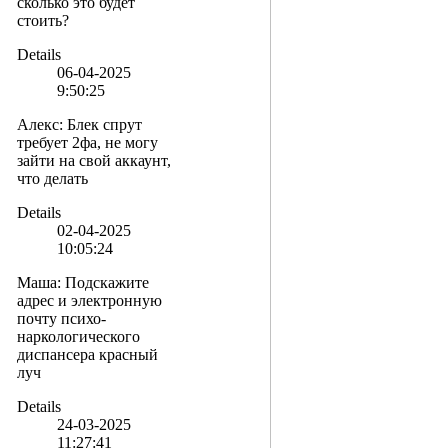
сколько это будет
стоить?
Details
06-04-2025
9:50:25
Алекс
:
Блек спрут
требует 2фа, не могу
зайти на свой аккаунт,
что делать
Details
02-04-2025
10:05:24
Маша
:
Подскажите
адрес и электронную
почту психо-
наркологического
диспансера красный
луч
Details
24-03-2025
11:27:41