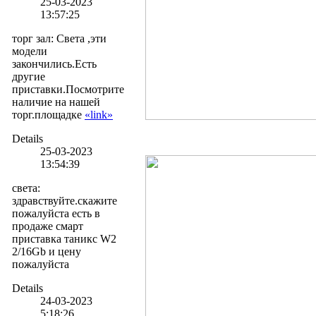
25-03-2023
13:57:25
торг зал
:
Света ,эти
модели
закончились.Есть
другие
приставки.Посмотрите
наличие на нашей
торг.площадке
«link»
Details
25-03-2023
13:54:39
света
:
здравствуйте.скажите
пожалуйста есть в
продаже смарт
приставка таникс W2
2/16Gb и цену
пожалуйста
Details
24-03-2023
5:18:26