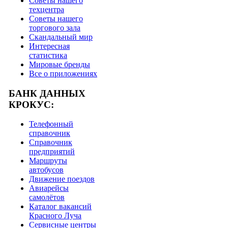
Советы нашего
техцентра
Советы нашего
торгового зала
Скандальный мир
Интересная
статистика
Мировые бренды
Все о приложениях
БАНК ДАННЫХ
КРОКУС:
Телефонный
справочник
Справочник
предприятий
Маршруты
автобусов
Движение поездов
Авиарейсы
самолётов
Каталог вакансий
Красного Луча
Сервисные центры