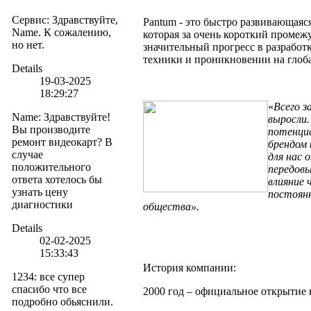
Сервис
:
Здравствуйте,
Pantum - это быстро развивающаяс
Name. К сожалению,
которая за очень короткий проме
но нет.
значительный прогресс в разработ
техники и проникновении на глоб
Details
19-03-2025
18:29:27
«
Всего з
Name
:
Здравствуйте!
выросли.
Вы производите
потенци
ремонт видеокарт? В
брендом 
случае
для нас 
положительного
передовы
ответа хотелось бы
влияние 
узнать цену
постоянн
диагностики
общества».
Details
02-02-2025
15:33:43
История компании:
1234
:
все супер
спасибо что все
2000 год – официальное открытие 
подробно обьяснили.