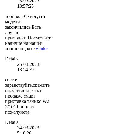
25-03-2023
13:57:25
торг зал
:
Света ,эти
модели
закончились.Есть
другие
приставки.Посмотрите
наличие на нашей
торг.площадке
«link»
Details
25-03-2023
13:54:39
света
:
здравствуйте.скажите
пожалуйста есть в
продаже смарт
приставка таникс W2
2/16Gb и цену
пожалуйста
Details
24-03-2023
5:18:26