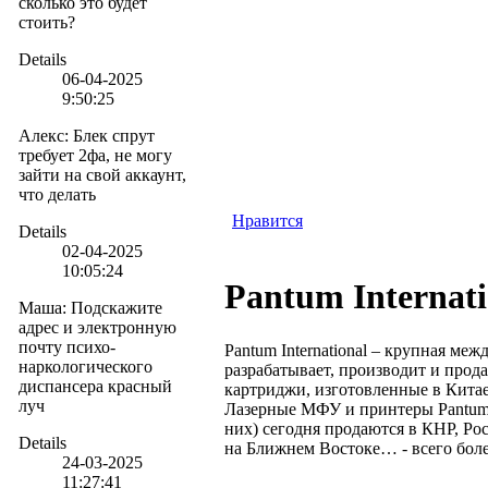
сколько это будет
стоить?
Details
06-04-2025
9:50:25
Алекс
:
Блек спрут
требует 2фа, не могу
зайти на свой аккаунт,
что делать
Нравится
Details
02-04-2025
10:05:24
Pantum Internati
Маша
:
Подскажите
адрес и электронную
почту психо-
Pantum International – крупная ме
наркологического
разрабатывает, производит и прод
диспансера красный
картриджи, изготовленные в Китае
луч
Лазерные МФУ и принтеры Pantum 
них) сегодня продаются в КНР, Р
Details
на Ближнем Востоке… - всего более
24-03-2025
11:27:41