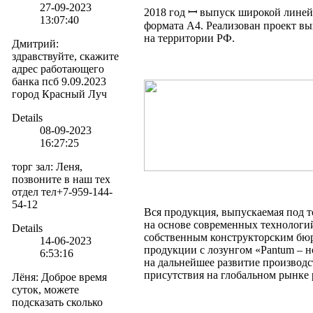
27-09-2023
2018 год ꟷ выпуск широкой линейк
13:07:40
формата А4. Реализован проект в
на территории РФ.
Дмитрий
:
здравствуйте, скажите
адрес работающего
банка псб 9.09.2023
город Красный Луч
Details
08-09-2023
16:27:25
торг зал
:
Леня,
позвоните в наш тех
отдел тел+7-959-144-
54-12
Вся продукция, выпускаемая под т
на основе современных технологий
Details
собственным конструкторским бюр
14-06-2023
продукции с лозунгом «Pantum – н
6:53:16
на дальнейшее развитие производс
присутствия на глобальном рынке 
Лёня
:
Доброе время
суток, можете
подсказать сколько