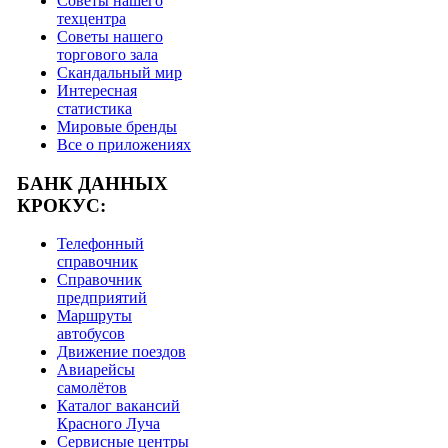
Советы нашего
техцентра
Советы нашего
торгового зала
Скандальный мир
Интересная
статистика
Мировые бренды
Все о приложениях
БАНК ДАННЫХ
КРОКУС:
Телефонный
справочник
Справочник
предприятий
Маршруты
автобусов
Движение поездов
Авиарейсы
самолётов
Каталог вакансий
Красного Луча
Сервисные центры