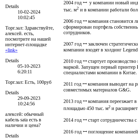
2004 год ꟷ у компании новый ин
Details
2
тыс. м
и в компании работали бол
10-02-2024
10:02:45
2006 год ꟷ компания становится л
сформирован портфель собственных
Торг.зал
:
Здравствуйте,
сотрудников.
алексей. есть,
посмотрите на нашей
2007 год ꟷ заключен стратегическ
интернет-площадке
компании входят в холдинг Legend 
«link»
Details
2010 год ꟷ стартует производство
05-10-2023
маркой. Запущен первый принтер 
6:20:11
специалистами компании в Китае.
Торг.зал
:
Есть, 100руб
2011 год ꟷ компания выводит на 
совместимых материалов G&G.
Details
29-09-2023
2013 год ꟷ компания переезжает 
10:24:56
2
площадью 450 тыс. м
и расширяет
алексей
:
обычный
кабель sata есть в
2014 год ꟷ старт сотрудничества 
наличии и цена?
2016 год ꟷ поглощение компанией
Details