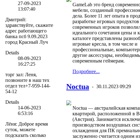
27-09-2023
GameLab это бренд современн
13:07:40
мебели, созданный профессион
дела. Более 11 лет опыта в про
Дмитрий
:
разработке игровых продуктов
здравствуйте, скажите
современных игроков позволил
адрес работающего
идеального сочетания цены и к
банка псб 9.09.2023
каталоге представлены разноо
город Красный Луч
игровые кресла, в том числе и
профессиональные, компьютер
Details
другие аксессуары, необходим
08-09-2023
современным геймерам.
16:27:25
Подробнее...
торг зал
:
Леня,
позвоните в наш тех
Noctua
отдел тел+7-959-144-
-
30.11.2023 09:29
54-12
Details
14-06-2023
Noctua — австралийская компа
6:53:16
квартирой, расположенной в В
(Австрия). Занимается исключ
Лёня
:
Доброе время
производством воздушных сис
суток, можете
охлаждения для ПК премиальн
подсказать сколько
заслуженно считается одним из