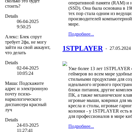
сколько это будет
оперативной памяти (RAM) и 
стоить?
(SSD). Она была основана в 198
тех пор стала одним из ведущи
Details
производителей компьютерной
06-04-2025
мире.
9:50:25
Подробнее...
Алекс
:
Блек спрут
требует 2фа, не могу
1STPLAYER
зайти на свой аккаунт,
-
27.05.2024
что делать
Details
02-04-2025
Уже более 13 лет 1STPLAYER 
10:05:24
геймеров во всем мире удобны
стильными продуктами для со
Маша
:
Подскажите
идеального игрового пространс
адрес и электронную
блоки питания, другие компле
почту психо-
ПК, а также механические кла
наркологического
игровые мыши, коврики для м
диспансера красный
кресла и столы, игровые гарни
луч
колонки - у 1STPLAYER есть в
для профессионалов в мире ки
Details
24-03-2025
Подробнее...
11:27:41