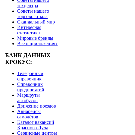
Советы нашего
техцентра
Советы нашего
торгового зала
Скандальный мир
Интересная
статистика
Мировые бренды
Все о приложениях
БАНК ДАННЫХ
КРОКУС:
Телефонный
справочник
Справочник
предприятий
Маршруты
автобусов
Движение поездов
Авиарейсы
самолётов
Каталог вакансий
Красного Луча
Сервисные центры