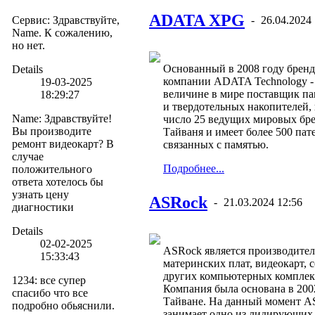
ADATA XPG
Сервис
:
Здравствуйте,
-
26.04.2024 
Name. К сожалению,
но нет.
Основанный в 2008 году бренд
Details
компании ADATA Technology -
19-03-2025
величине в мире поставщик 
18:29:27
и твердотельных накопителей, 
Name
:
Здравствуйте!
число 25 ведущих мировых бре
Вы производите
Тайваня и имеет более 500 пат
ремонт видеокарт? В
связанных с памятью.
случае
Подробнее...
положительного
ответа хотелось бы
узнать цену
ASRock
-
21.03.2024 12:56
диагностики
Details
02-02-2025
ASRock является производите
15:33:43
материнских плат, видеокарт, 
других компьютерных компле
1234
:
все супер
Компания была основана в 200
спасибо что все
Тайване. На данный момент A
подробно обьяснили.
занимает одно из лидирующих 