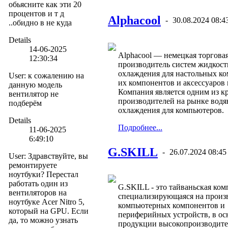
обьясните как эти 20
процентов и т д
Alphacool
-
30.08.2024 08:4
..обидно в не куда
Details
14-06-2025
Alphacool — немецкая торговая
12:30:34
производитель систем жидкост
охлаждения для настольных ко
User
:
к сожалению на
их компонентов и аксессуаров 
данную модель
Компания является одним из 
вентилятор не
производителей на рынке водя
подберём
охлаждения для компьютеров.
Details
Подробнее...
11-06-2025
6:49:10
G.SKILL
-
26.07.2024 08:45
User
:
Здравствуйте, вы
ремонтируете
ноутбуки? Перестал
работать один из
G.SKILL - это тайваньская ком
вентиляторов на
специализирующаяся на произ
ноутбуке Acer Nitro 5,
компьютерных компонентов и
который на GPU. Если
периферийных устройств, в ос
да, то можно узнать
продукции высокопроизводит