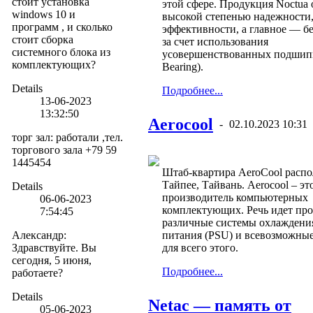
стоит установка
этой сфере. Продукция Noctua 
windows 10 и
высокой степенью надежности
программ , и сколько
эффективности, а главное — б
стоит сборка
за счет использования
системного блока из
усовершенствованных подшип
комплектующих?
Bearing).
Details
Подробнее...
13-06-2023
13:32:50
Aerocool
-
02.10.2023 10:31
торг зал
:
работали ,тел.
торгового зала +79 59
1445454
Штаб-квартира AeroCool распо
Тайпее, Тайвань. Aerocool – эт
Details
производитель компьютерных
06-06-2023
комплектующих. Речь идет про
7:54:45
различные системы охлаждения
Александр
:
питания (PSU) и всевозможные
Здравствуйте. Вы
для всего этого.
сегодня, 5 июня,
Подробнее...
работаете?
Details
Netac — память от
05-06-2023