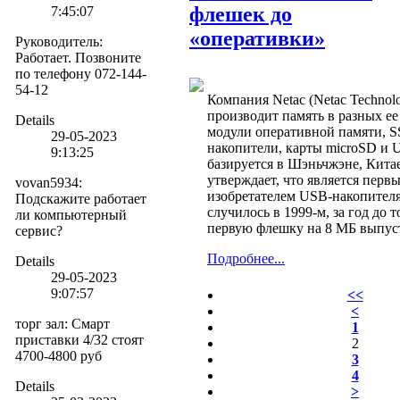
флешек до
7:45:07
«оперативки»
Руководитель
:
Работает. Позвоните
по телефону 072-144-
54-12
Компания Netac (Netac Technol
производит память в разных е
Details
модули оперативной памяти, S
29-05-2023
накопители, карты microSD и
9:13:25
базируется в Шэньчжэне, Кита
утверждает, что является перв
vovan5934
:
изобретателем USB-накопител
Подскажите работает
случилось в 1999-м, за год до т
ли компьютерный
первую флешку на 8 МБ выпус
сервис?
Подробнее...
Details
29-05-2023
9:07:57
<<
<
торг зал
:
Смарт
1
приставки 4/32 стоят
2
4700-4800 руб
3
4
Details
>