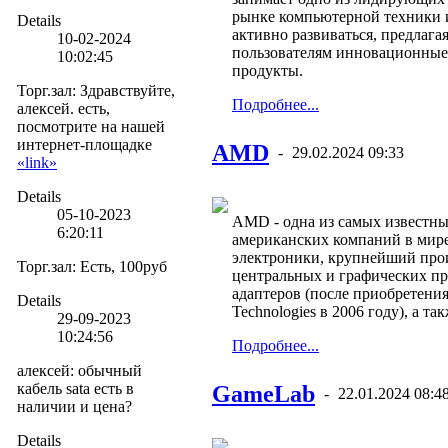
рынке компьютерной техники 
Details
активно развиваться, предлага
10-02-2024
пользователям инновационные
10:02:45
продукты.
Торг.зал
:
Здравствуйте,
Подробнее...
алексей. есть,
посмотрите на нашей
интернет-площадке
AMD
-
29.02.2024 09:33
«link»
Details
05-10-2023
AMD - одна из самых известн
6:20:11
американских компаний в мир
электроники, крупнейший про
Торг.зал
:
Есть, 100руб
центральных и графических пр
адаптеров (после приобретени
Details
Technologies в 2006 году), а та
29-09-2023
10:24:56
Подробнее...
алексей
:
обычный
кабель sata есть в
GameLab
-
22.01.2024 08:4
наличии и цена?
Details