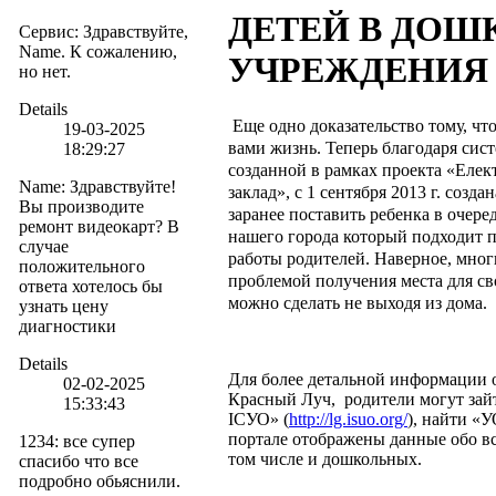
ДЕТЕЙ В ДОШ
Сервис
:
Здравствуйте,
Name. К сожалению,
УЧРЕЖДЕНИЯ
но нет.
Details
Еще одно доказательство тому, чт
19-03-2025
вами жизнь. Теперь благодаря сис
18:29:27
созданной в рамках проекта «Еле
Name
:
Здравствуйте!
заклад», с 1 сентября 2013 г. созд
Вы производите
заранее поставить ребенка в очере
ремонт видеокарт? В
нашего города который подходит п
случае
работы родителей. Наверное, мног
положительного
проблемой получения места для сво
ответа хотелось бы
можно сделать не выходя из дома.
узнать цену
диагностики
Details
Для более детальной информации 
02-02-2025
Красный Луч, родители могут зайт
15:33:43
ІСУО» (
http://lg.isuo.org/
), найти «
портале отображены данные обо вс
1234
:
все супер
том числе и дошкольных.
спасибо что все
подробно обьяснили.