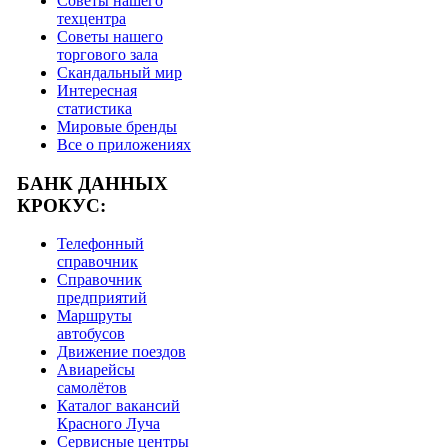
Советы нашего
техцентра
Советы нашего
торгового зала
Скандальный мир
Интересная
статистика
Мировые бренды
Все о приложениях
БАНК ДАННЫХ
КРОКУС:
Телефонный
справочник
Справочник
предприятий
Маршруты
автобусов
Движение поездов
Авиарейсы
самолётов
Каталог вакансий
Красного Луча
Сервисные центры