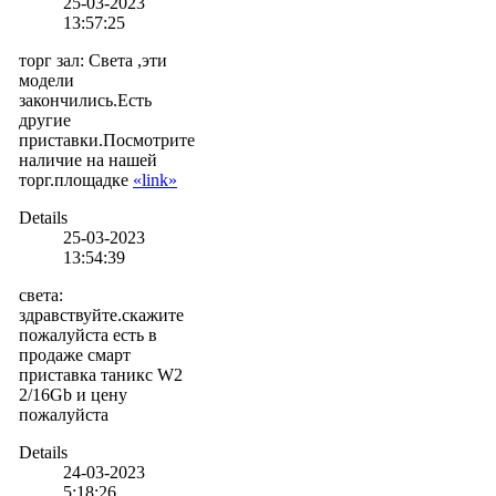
25-03-2023
13:57:25
торг зал
:
Света ,эти
модели
закончились.Есть
другие
приставки.Посмотрите
наличие на нашей
торг.площадке
«link»
Details
25-03-2023
13:54:39
света
:
здравствуйте.скажите
пожалуйста есть в
продаже смарт
приставка таникс W2
2/16Gb и цену
пожалуйста
Details
24-03-2023
5:18:26