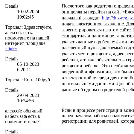
После того как родители определи
Details
10-02-2024
они должны перейти на сайт «Елект
10:02:45
навчальні заклади»
http://dnz-reg.nz
подать электронное заявление. Дл
Торг.зал
:
Здравствуйте,
зарегистрироваться на этом сайте
алексей. есть,
стандартная и напоминает анкетир
посмотрите на нашей
указать данные о ребенке: фамилия
интернет-площадке
населенный пункт, желаемый год з
«link»
указать место рождения, адрес ре
Details
ребенка, а также обязательно – се
05-10-2023
рождении ребенка. Это необходим
6:20:11
введенной информации, что бы ис
в электронной очереди двух или б
Торг.зал
:
Есть, 100руб
персональными данными. Для обра
данные об одном из родителей реб
Details
29-09-2023
10:24:56
Если в процессе регистрации возн
алексей
:
обычный
перед началом работы ознакомитьс
кабель sata есть в
регистрации для родителей, котора
наличии и цена?
Details