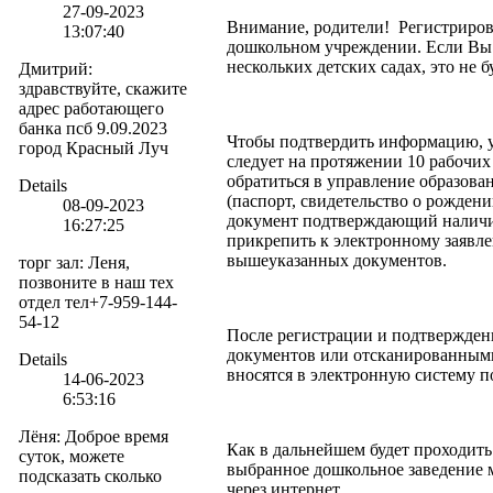
27-09-2023
Внимание, родители! Регистриров
13:07:40
дошкольном учреждении. Если Вы 
нескольких детских садах, это не 
Дмитрий
:
здравствуйте, скажите
адрес работающего
банка псб 9.09.2023
Чтобы подтвердить информацию, у
город Красный Луч
следует на протяжении 10 рабочих
обратиться в управление образова
Details
(паспорт, свидетельство о рождении
08-09-2023
документ подтверждающий наличи
16:27:25
прикрепить к электронному заявл
вышеуказанных документов.
торг зал
:
Леня,
позвоните в наш тех
отдел тел+7-959-144-
54-12
После регистрации и подтвержде
документов или отсканированными
Details
вносятся в электронную систему 
14-06-2023
6:53:16
Лёня
:
Доброе время
Как в дальнейшем будет проходить
суток, можете
выбранное дошкольное заведение м
подсказать сколько
через интернет.