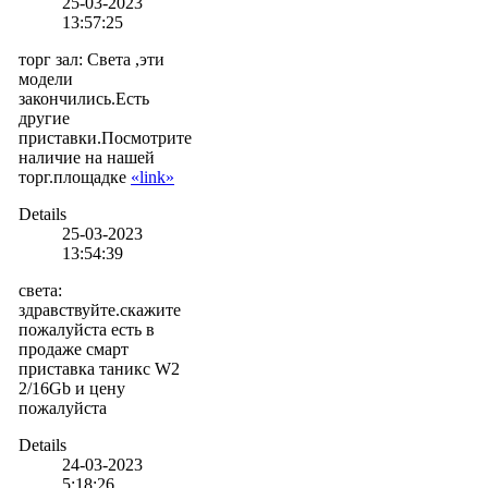
25-03-2023
13:57:25
торг зал
:
Света ,эти
модели
закончились.Есть
другие
приставки.Посмотрите
наличие на нашей
торг.площадке
«link»
Details
25-03-2023
13:54:39
света
:
здравствуйте.скажите
пожалуйста есть в
продаже смарт
приставка таникс W2
2/16Gb и цену
пожалуйста
Details
24-03-2023
5:18:26