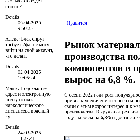
сколько это будет
стоить?
Details
06-04-2025
Нравится
9:50:25
Алекс
:
Блек спрут
Рынок материал
требует 2фа, не могу
зайти на свой аккаунт,
производства п
что делать
компонентов в 
Details
02-04-2025
вырос на 6,8 %.
10:05:24
Маша
:
Подскажите
адрес и электронную
С осени 2022 года рост популярно
почту психо-
привёл к увеличению спроса на п
наркологического
связи с этим возрос интерес и к м
диспансера красный
производства. Выручка от реализ
луч
году выросла на 6,8% и достигла 7
Details
24-03-2025
11:27:41