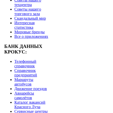
Советы нашего
техцентра
Советы нашего
торгового зала
Скандальный мир
Интересная
статистика
Мировые бренды
Все о приложениях
БАНК ДАННЫХ
КРОКУС:
Телефонный
справочник
Справочник
предприятий
Маршруты
автобусов
Движение поездов
Авиарейсы
самолётов
Каталог вакансий
Красного Луча
Сервисные центры