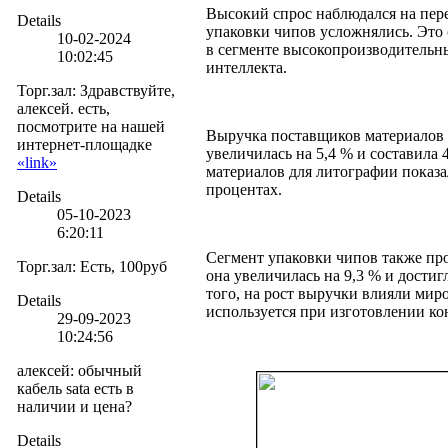
Высокий спрос наблюдался на пер
Details
упаковки чипов усложнялись. Это 
10-02-2024
в сегменте высокопроизводительн
10:02:45
интеллекта.
Торг.зал
:
Здравствуйте,
алексей. есть,
посмотрите на нашей
Выручка поставщиков материалов 
интернет-площадке
увеличилась на 5,4 % и составила 
«link»
материалов для литографии показа
процентах.
Details
05-10-2023
6:20:11
Сегмент упаковки чипов также пр
Торг.зал
:
Есть, 100руб
она увеличилась на 9,3 % и достиг
того, на рост выручки влияли миро
Details
используется при изготовлении ко
29-09-2023
10:24:56
алексей
:
обычный
кабель sata есть в
наличии и цена?
Details