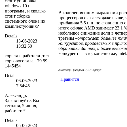
стоит установка
windows 10 и
программ , и сколько
В количественном выражении рос
стоит сборка
процессоров оказался даже выше,
системного блока из
прибавила 5,5 п.п. по сравнению с
комплектующих?
итоге сейчас AMD занимает 23,1 
небольшое снижение доли в четвёр
Details
третьим «
отражает большее колич
13-06-2023
конкурентов, продаваемых в прило
13:32:50
обработки данных, и более высок
конкурент — это, конечно же, Intel
торг зал
:
работали ,тел.
торгового зала +79 59
1445454
Але
ксандр Григорьев ЦСО "Крокус"
Details
Нравится
06-06-2023
7:54:45
Александр
:
Здравствуйте. Вы
сегодня, 5 июня,
работаете?
Details
05-06-2023