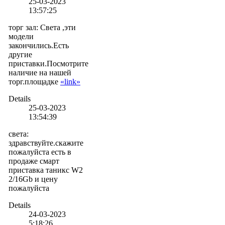
25-03-2023
13:57:25
торг зал
:
Света ,эти
модели
закончились.Есть
другие
приставки.Посмотрите
наличие на нашей
торг.площадке
«link»
Details
25-03-2023
13:54:39
света
:
здравствуйте.скажите
пожалуйста есть в
продаже смарт
приставка таникс W2
2/16Gb и цену
пожалуйста
Details
24-03-2023
5:18:26