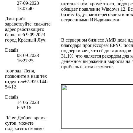
27-09-2023
интеллектом, кроме этого, подогр
13:07:40
обещает появление Windows 12. Ес
бизнес будут заинтересованы в но
Дмитрий
:
встроенными ИИ-движками.
здравствуйте, скажите
адрес работающего
банка псб 9.09.2023
город Красный Луч
В серверном бизнесе AMD дела иду
благодаря процессорам EPYC пос
Details
подчеркивает, что её доля доходо
08-09-2023
31,1%, что является рекордом для 
16:27:25
денежном выражении выросла на 4,
прибыль в этом сегменте.
торг зал
:
Леня,
позвоните в наш тех
отдел тел+7-959-144-
54-12
Details
14-06-2023
6:53:16
Лёня
:
Доброе время
суток, можете
подсказать сколько