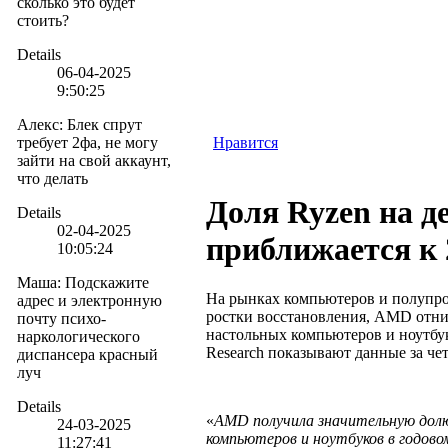
сколько это будет
стоить?
Details
06-04-2025
9:50:25
Алекс
:
Блек спрут
требует 2фа, не могу
Нравится
зайти на свой аккаунт,
что делать
Доля Ryzen на д
Details
02-04-2025
приближается к
10:05:24
Маша
:
Подскажите
На рынках компьютеров и полупр
адрес и электронную
ростки восстановления, AMD отним
почту психо-
настольных компьютеров и ноутбу
наркологического
Research показывают данные за чет
диспансера красный
луч
Details
«
AMD получила значительную долю
24-03-2025
компьютеров и ноутбуков в годово
11:27:41