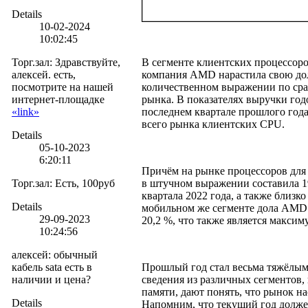
Details
10-02-2024
10:02:45
Торг.зал
:
Здравствуйте,
В сегменте клиентских процессоро
алексей. есть,
компания AMD нарастила свою долю
посмотрите на нашей
количественном выражении по сра
интернет-площадке
рынка. В показателях выручки годо
«link»
последнем квартале прошлого год
всего рынка клиентских CPU.
Details
05-10-2023
6:20:11
Причём на рынке процессоров дл
Торг.зал
:
Есть, 100руб
в штучном выражении составила 1
квартала 2022 года, а также близко
Details
мобильном же сегменте дола AMD
29-09-2023
20,2 %, что также является максим
10:24:56
алексей
:
обычный
кабель sata есть в
Прошлый год стал весьма тяжёлым
наличии и цена?
сведения из различных сегментов,
памяти, дают понять, что рынок н
Details
Напомним, что текущий год долже