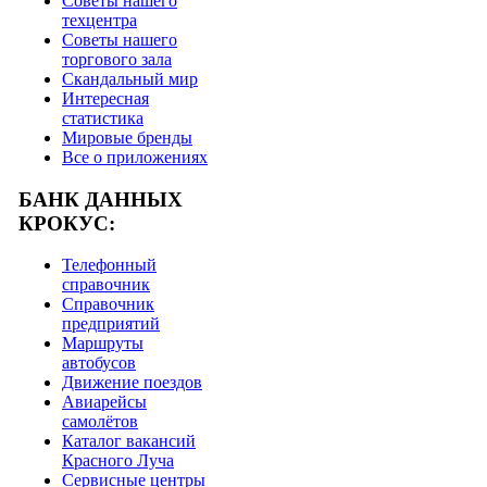
Советы нашего
техцентра
Советы нашего
торгового зала
Скандальный мир
Интересная
статистика
Мировые бренды
Все о приложениях
БАНК ДАННЫХ
КРОКУС:
Телефонный
справочник
Справочник
предприятий
Маршруты
автобусов
Движение поездов
Авиарейсы
самолётов
Каталог вакансий
Красного Луча
Сервисные центры