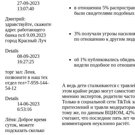
27-09-2023
в отношении 5% распростран
13:07:40
были свидетелями подобных 
Дмитрий
:
здравствуйте, скажите
адрес работающего
3% получали угрозы насилия
банка псб 9.09.2023
по отношению к другим люд
город Красный Луч
Details
08-09-2023
об 1% публиковались обидны
16:27:25
видели подобное по отношен
торг зал
:
Леня,
позвоните в наш тех
отдел тел+7-959-144-
А ведь дети сталкиваются с травле
54-12
этом крайне редко могут самостоят
мнению экспертов, родители част
Details
Только в социальной сети TikTok з
14-06-2023
притеснений и травли модераторам
6:53:16
тому же, по данным ВЦИОМ, 42% 
считают, что последние пять лет ч
Лёня
:
Доброе время
комментариев неуклонно растёт.
суток, можете
подсказать сколько