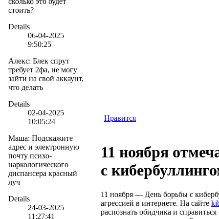
сколько это будет
стоить?
Details
06-04-2025
9:50:25
Алекс
:
Блек спрут
требует 2фа, не могу
зайти на свой аккаунт,
что делать
Details
02-04-2025
Нравится
10:05:24
Маша
:
Подскажите
адрес и электронную
11 ноября отмеч
почту психо-
наркологического
с кибербуллинг
диспансера красный
луч
11 ноября — День борьбы с киберб
Details
агрессией в интернете. На сайте
ki
24-03-2025
распознать обидчика и справиться 
11:27:41