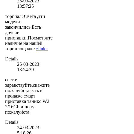
25-03-2023
13:57:25
торг зал
:
Света ,эти
модели
закончились.Есть
другие
приставки.Посмотрите
наличие на нашей
торг.площадке
«link»
Details
25-03-2023
13:54:39
света
:
здравствуйте.скажите
пожалуйста есть в
продаже смарт
приставка таникс W2
2/16Gb и цену
пожалуйста
Details
24-03-2023
5:18:26