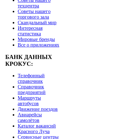
Советы нашего
техцентра
Советы нашего
торгового зала
Скандальный мир
Интересная
статистика
Мировые бренды
Все о приложениях
БАНК ДАННЫХ
КРОКУС:
Телефонный
справочник
Справочник
предприятий
Маршруты
автобусов
Движение поездов
Авиарейсы
самолётов
Каталог вакансий
Красного Луча
Сервисные центры