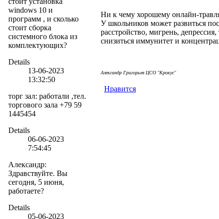
стоит установка
windows 10 и
Ни к чему хорошему онлайн-травля
программ , и сколько
У школьников может развиться пос
стоит сборка
расстройство, мигрень, депрессия,
системного блока из
снизиться иммунитет и концентра
комплектующих?
Details
13-06-2023
Але
ксандр Григорьев ЦСО "Крокус"
13:32:50
Нравится
торг зал
:
работали ,тел.
торгового зала +79 59
1445454
Details
06-06-2023
7:54:45
Александр
:
Здравствуйте. Вы
сегодня, 5 июня,
работаете?
Details
05-06-2023