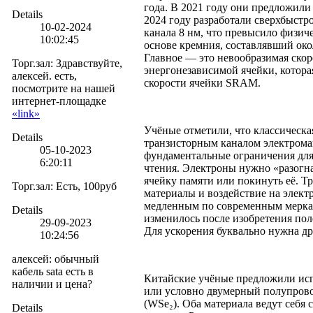
года. В 2021 году они предложили
Details
2024 году разработали сверхбыстр
10-02-2024
канала 8 нм, что превысило физич
10:02:45
основе кремния, составлявший око
Главное — это невообразимая скор
Торг.зал
:
Здравствуйте,
энергонезависимой ячейки, которая
алексей. есть,
скорости ячейки SRAM.
посмотрите на нашей
интернет-площадке
«link»
Учёные отметили, что классическа
Details
транзисторным каналом электром
05-10-2023
фундаментальные ограничения для
6:20:11
чтения. Электроны нужно «разогна
ячейку памяти или покинуть её. 
Торг.зал
:
Есть, 100руб
материалы и воздействие на элект
медленным по современным меркам
Details
изменилось после изобретения поле
29-09-2023
Для ускорения буквально нужна др
10:24:56
алексей
:
обычный
кабель sata есть в
Китайские учёные предложили испо
наличии и цена?
или условно двумерный полупров
(WSe₂). Оба материала ведут себя 
Details