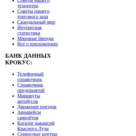
Советы нашего
техцентра
Советы нашего
торгового зала
Скандальный мир
Интересная
статистика
Мировые бренды
Все о приложениях
БАНК ДАННЫХ
КРОКУС:
Телефонный
справочник
Справочник
предприятий
Маршруты
автобусов
Движение поездов
Авиарейсы
самолётов
Каталог вакансий
Красного Луча
Сервисные центры