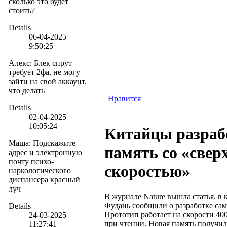
сколько это будет
стоить?
Details
06-04-2025
9:50:25
Алекс
:
Блек спрут
требует 2фа, не могу
зайти на свой аккаунт,
что делать
Нравится
Details
02-04-2025
10:05:24
Китайцы разраб
Маша
:
Подскажите
память со «свер
адрес и электронную
почту психо-
скоростью»
наркологического
диспансера красный
луч
В журнале Nature вышла статья, в
Фудань сообщили о разработке са
Details
Прототип работает на скорости 400
24-03-2025
при чтении. Новая память получила
11:27:41