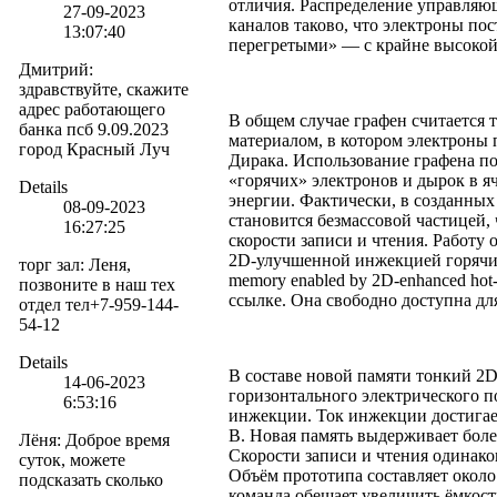
отличия. Распределение управляю
27-09-2023
каналов таково, что электроны по
13:07:40
перегретыми» — с крайне высокой
Дмитрий
:
здравствуйте, скажите
адрес работающего
В общем случае графен считается
банка псб 9.09.2023
материалом, в котором электроны
город Красный Луч
Дирака. Использование графена п
«горячих» электронов и дырок в я
Details
энергии. Фактически, в созданных
08-09-2023
становится безмассовой частицей, 
16:27:25
скорости записи и чтения. Работу
2D-улучшенной инжекцией горячих
торг зал
:
Леня,
memory enabled by 2D-enhanced hot-c
позвоните в наш тех
ссылке. Она свободно доступна дл
отдел тел+7-959-144-
54-12
Details
В составе новой памяти тонкий 2
14-06-2023
горизонтального электрического 
6:53:16
инжекции. Ток инжекции достигае
В. Новая память выдерживает боле
Лёня
:
Доброе время
Скорости записи и чтения одинако
суток, можете
Объём прототипа составляет около 
подсказать сколько
команда обещает увеличить ёмкость