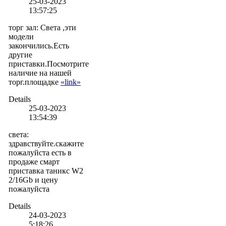
25-03-2023
13:57:25
торг зал
:
Света ,эти
модели
закончились.Есть
другие
приставки.Посмотрите
наличие на нашей
торг.площадке
«link»
Details
25-03-2023
13:54:39
света
:
здравствуйте.скажите
пожалуйста есть в
продаже смарт
приставка таникс W2
2/16Gb и цену
пожалуйста
Details
24-03-2023
5:18:26