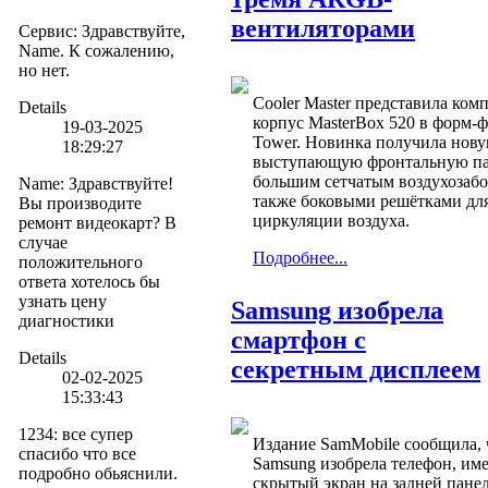
вентиляторами
Сервис
:
Здравствуйте,
Name. К сожалению,
но нет.
Cooler Master представила ко
Details
корпус MasterBox 520 в форм-
19-03-2025
Tower. Новинка получила нов
18:29:27
выступающую фронтальную па
большим сетчатым воздухозабо
Name
:
Здравствуйте!
также боковыми решётками дл
Вы производите
циркуляции воздуха.
ремонт видеокарт? В
случае
Подробнее...
положительного
ответа хотелось бы
узнать цену
Samsung изобрела
диагностики
смартфон с
Details
секретным дисплеем
02-02-2025
15:33:43
1234
:
все супер
Издание SamMobile сообщила, 
спасибо что все
Samsung изобрела телефон, и
подробно обьяснили.
скрытый экран на задней пане