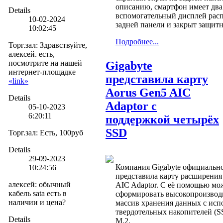
описанию, смартфон имеет два
Details
вспомогательный дисплей рас
10-02-2024
задней панели и закрыт защит
10:02:45
Подробнее...
Торг.зал
:
Здравствуйте,
алексей. есть,
посмотрите на нашей
Gigabyte
интернет-площадке
представила карту
«link»
Aorus Gen5 AIC
Details
Adaptor с
05-10-2023
6:20:11
поддержкой четырёх
SSD
Торг.зал
:
Есть, 100руб
Details
29-09-2023
Компания Gigabyte официальн
10:24:56
представила карту расширения
алексей
:
обычный
AIC Adaptor. С её помощью мо
кабель sata есть в
сформировать высокопроизво
наличии и цена?
массив хранения данных с исп
твердотельных накопителей (S
Details
M.2.