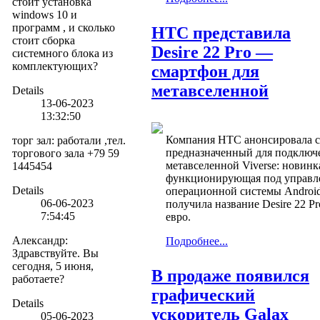
стоит установка
windows 10 и
программ , и сколько
HTC представила
стоит сборка
Desire 22 Pro —
системного блока из
комплектующих?
смартфон для
метавселенной
Details
13-06-2023
13:32:50
Компания HTC анонсировала с
торг зал
:
работали ,тел.
предназначенный для подключ
торгового зала +79 59
метавселенной Viverse: новинк
1445454
функционирующая под управл
Details
операционной системы Android
06-06-2023
получила название Desire 22 Pr
7:54:45
евро.
Александр
:
Подробнее...
Здравствуйте. Вы
сегодня, 5 июня,
В продаже появился
работаете?
графический
Details
ускоритель Galax
05-06-2023