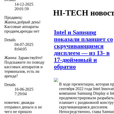
14-12-2025
20:01:59
HI-TECH новос
Продавец
:
Жанна,добрый день!
Кассовые аппараты
продаем,аренды нет
Intel и Samsung
показали планшет со
Details
04-07-2025
скручивающимся
8:04:05
дисплеем — из 13- в
Жанна
:
Здравствуйте!
17-дюймовый и
Подскажите по поводу
обратно
кассовых аппаратов и
терминалов, есть ли
аренда?
В ходе презентации, которая п
Details
сентября 2022 года Intel Innovat
16-06-2025
компании Samsung Display и Int
7:29:04
продемонстрировали разраба
новичек
:
дважды
планшет с раздвижной констру
отправил деньги и не
скручивающимся дисплеем.
чего не пришло
Непосредственно, глава Samsun