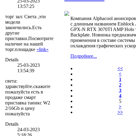
25-03-2023
13:57:25
торг зал
:
Света ,эти
Компания Alphacool анонсиров
модели
с длинным названием Eisblock 
закончились.Есть
GPX-N RTX 3070TI AMP Holo 
другие
Backplate. Новинка предназнач
приставки.Посмотрите
применения в составе системы
наличие на нашей
охлаждения графических ускор
торг.площадке
«link»
Подробнее...
Details
25-03-2023
<<
13:54:39
<
1
света
:
2
здравствуйте.скажите
3
пожалуйста есть в
4
продаже смарт
5
приставка таникс W2
>
2/16Gb и цену
>>
пожалуйста
Details
24-03-2023
5:18:26