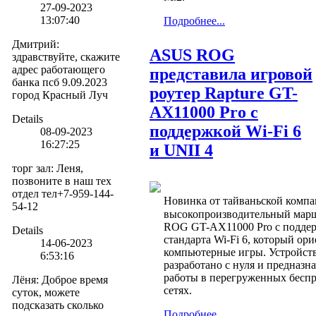
27-09-2023
13:07:40
Подробнее...
Дмитрий
:
ASUS ROG
здравствуйте, скажите
адрес работающего
представила игровой
банка псб 9.09.2023
роутер Rapture GT-
город Красный Луч
AX11000 Pro с
Details
поддержкой Wi-Fi 6
08-09-2023
16:27:25
и UNII 4
торг зал
:
Леня,
позвоните в наш тех
отдел тел+7-959-144-
Новинка от тайваньской комп
54-12
высокопроизводительный мар
ROG GT-AX11000 Pro с подде
Details
стандарта Wi-Fi 6, который ор
14-06-2023
компьютерные игры. Устройст
6:53:16
разработано с нуля и предназн
работы в перегруженных бесп
Лёня
:
Доброе время
сетях.
суток, можете
подсказать сколько
Подробнее...