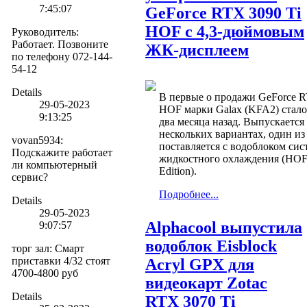
7:45:07
GeForce RTX 3090 Ti
HOF с 4,3-дюймовым
Руководитель
:
Работает. Позвоните
ЖК-дисплеем
по телефону 072-144-
54-12
Details
В первые о продажи GeForce R
29-05-2023
HOF марки Galax (KFA2) стало
9:13:25
два месяца назад. Выпускается
нескольких вариантах, один из
vovan5934
:
поставляется с водоблоком си
Подскажите работает
жидкостного охлаждения (HO
ли компьютерный
Edition).
сервис?
Подробнее...
Details
29-05-2023
Alphacool выпустила
9:07:57
водоблок Eisblock
торг зал
:
Смарт
приставки 4/32 стоят
Acryl GPX для
4700-4800 руб
видеокарт Zotac
Details
RTX 3070 Ti