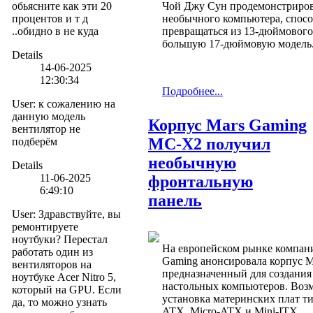
обьясните как эти 20
Чой Джу Сун продемонстриров
процентов и т д
необычного компьютера, спос
..обидно в не куда
превращаться из 13-дюймового
большую 17-дюймовую модель
Details
14-06-2025
12:30:34
Подробнее...
User
:
к сожалению на
данную модель
Корпус Mars Gaming
вентилятор не
MC-X2 получил
подберём
необычную
Details
11-06-2025
фронтальную
6:49:10
панель
User
:
Здравствуйте, вы
ремонтируете
ноутбуки? Перестал
На европейском рынке компан
работать один из
Gaming анонсировала корпус 
вентиляторов на
предназначенный для создания
ноутбуке Acer Nitro 5,
настольных компьютеров. Воз
который на GPU. Если
установка материнских плат т
да, то можно узнать
ATX, Micro-ATX и Mini-ITX.