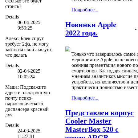
сколько это будет
стоить?
Подробнее...
Details
06-04-2025
Новинки Apple
9:50:25
-
2022 года.
Алекс
:
Блек спрут
требует 2фа, не могу
зайти на свой аккаунт,
Только что завершилось самое
что делать
мероприятие Apple нынешнего 
осенняя презентация нового п
Details
смартфонов. Благодаря сливам,
02-04-2025
мнениям аналитиков многие п
10:05:24
устройств, их количество и це
Маша
:
Подскажите
практически полностью извест
адрес и электронную
Подробнее...
почту психо-
наркологического
диспансера красный
Представлен корпус
луч
Cooler Master
Details
MasterBox 520 с
24-03-2025
11:27:41
тремя ARGB-