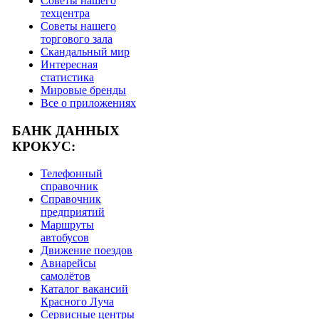
Советы нашего
техцентра
Советы нашего
торгового зала
Скандальный мир
Интересная
статистика
Мировые бренды
Все о приложениях
БАНК ДАННЫХ
КРОКУС:
Телефонный
справочник
Справочник
предприятий
Маршруты
автобусов
Движение поездов
Авиарейсы
самолётов
Каталог вакансий
Красного Луча
Сервисные центры