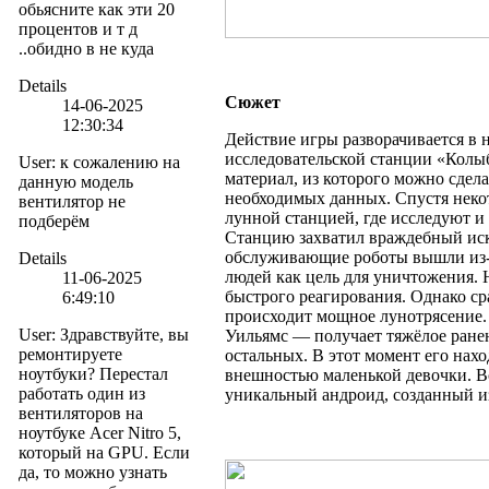
обьясните как эти 20
процентов и т д
..обидно в не куда
Details
Сюжет
14-06-2025
12:30:34
Действие игры разворачивается в 
исследовательской станции «Колы
User
:
к сожалению на
материал, из которого можно сдел
данную модель
необходимых данных. Спустя некот
вентилятор не
лунной станцией, где исследуют и
подберём
Станцию захватил враждебный иск
обслуживающие роботы вышли из-
Details
людей как цель для уничтожения. 
11-06-2025
быстрого реагирования. Однако с
6:49:10
происходит мощное лунотрясение.
User
:
Здравствуйте, вы
Уильямс — получает тяжёлое ранен
ремонтируете
остальных. В этот момент его нах
ноутбуки? Перестал
внешностью маленькой девочки. Вс
работать один из
уникальный андроид, созданный и
вентиляторов на
ноутбуке Acer Nitro 5,
который на GPU. Если
да, то можно узнать