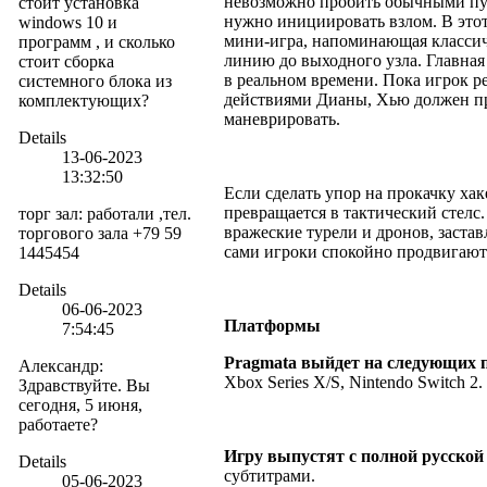
невозможно пробить обычными пул
стоит установка
нужно инициировать взлом. В этот
windows 10 и
мини-игра, напоминающая класси
программ , и сколько
линию до выходного узла. Главная 
стоит сборка
в реальном времени. Пока игрок р
системного блока из
действиями Дианы, Хью должен пр
комплектующих?
маневрировать.
Details
13-06-2023
13:32:50
Если сделать упор на прокачку ха
превращается в тактический стел
торг зал
:
работали ,тел.
вражеские турели и дронов, застав
торгового зала +79 59
сами игроки спокойно продвигаютс
1445454
Details
06-06-2023
Платформы
7:54:45
Pragmata выйдет
на
следующих
п
Александр
:
Xbox Series X/S, Nintendo Switch 2.
Здравствуйте. Вы
сегодня, 5 июня,
работаете?
Игру выпустят с полной русской
Details
субтитрами.
05-06-2023