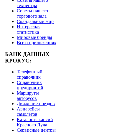
Советы нашего
техцентра
Советы нашего
торгового зала
Скандальный мир
Интересная
статистика
Мировые бренды
Все о приложениях
БАНК ДАННЫХ
КРОКУС:
Телефонный
справочник
Справочник
предприятий
Маршруты
автобусов
Движение поездов
Авиарейсы
самолётов
Каталог вакансий
Красного Луча
Сервисные центры