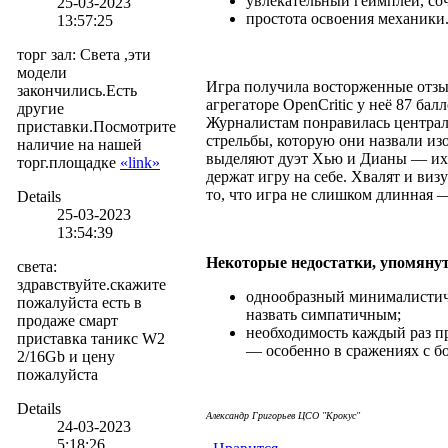
увлекательный геймплей, соч
25-03-2023
простота освоения механики
13:57:25
торг зал
:
Света ,эти
модели
Игра получила восторженные отзы
закончились.Есть
агрегаторе OpenCritic у неё 87 бал
другие
Журналистам понравилась централь
приставки.Посмотрите
стрельбы, которую они назвали из
наличие на нашей
выделяют дуэт Хью и Дианы — их
торг.площадке
«link»
держат игру на себе. Хвалят и виз
то, что игра не слишком длинная —
Details
25-03-2023
13:54:39
Некоторые недостатки, упомяну
света
:
здравствуйте.скажите
однообразный минималистич
пожалуйста есть в
назвать симпатичным;
продаже смарт
необходимость каждый раз п
приставка таникс W2
— особенно в сражениях с б
2/16Gb и цену
пожалуйста
Details
Але
ксандр Григорьев ЦСО "Крокус"
24-03-2023
5:18:26