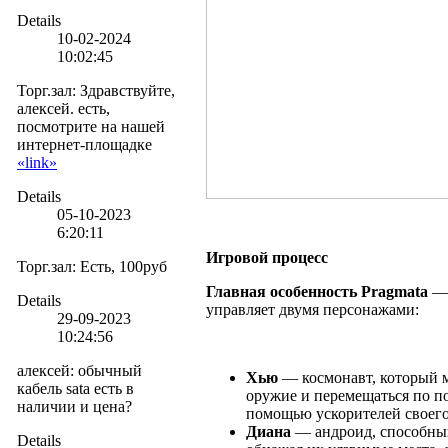
Details
10-02-2024
10:02:45
Торг.зал
:
Здравствуйте,
алексей. есть,
посмотрите на нашей
интернет-площадке
«link»
Details
05-10-2023
6:20:11
Игровой процесс
Торг.зал
:
Есть, 100руб
Главная особенность Pragmata
— 
Details
управляет двумя персонажами:
29-09-2023
10:24:56
алексей
:
обычный
Хью
— космонавт, который 
кабель sata есть в
оружие и перемещаться по п
наличии и цена?
помощью ускорителей своего
Диана
— андроид, способны
Details