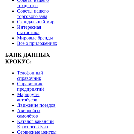
Советы нашего
техцентра
Советы нашего
торгового зала
Скандальный мир
Интересная
статистика
Мировые бренды
Все о приложениях
БАНК ДАННЫХ
КРОКУС:
Телефонный
справочник
Справочник
предприятий
Маршруты
автобусов
Движение поездов
Авиарейсы
самолётов
Каталог вакансий
Красного Луча
Сервисные центры