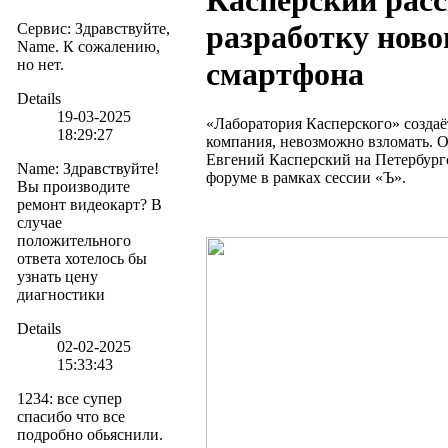
Касперский расс
разработку ново
Сервис
:
Здравствуйте,
Name. К сожалению,
но нет.
смартфона
Details
19-03-2025
«Лаборатория Касперского» создаё
18:29:27
компания, невозможно взломать. 
Евгений Касперский на Петербур
Name
:
Здравствуйте!
форуме в рамках сессии «Ъ».
Вы производите
ремонт видеокарт? В
случае
положительного
ответа хотелось бы
узнать цену
диагностики
Details
02-02-2025
15:33:43
1234
:
все супер
спасибо что все
подробно обьяснили.