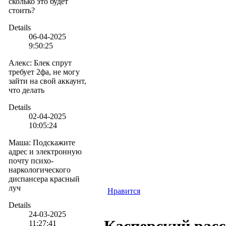
сколько это будет
стоить?
Details
06-04-2025
9:50:25
Алекс
:
Блек спрут
требует 2фа, не могу
зайти на свой аккаунт,
что делать
Details
02-04-2025
10:05:24
Маша
:
Подскажите
адрес и электронную
почту психо-
наркологического
диспансера красный
луч
Нравится
Details
24-03-2025
11:27:41