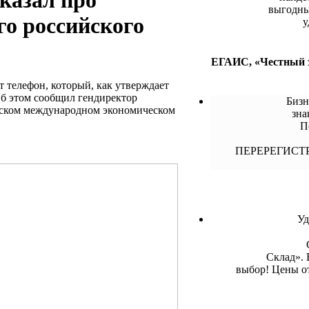
казал про
выгодны
го российского
у
ЕГАИС, «Честный з
т телефон, который, как утверждает
Об этом сообщил гендиректор
Бизн
гском международном экономическом
зна
П
ПЕРЕРЕГИСТ
Уд
Склад».
выбор! Цены от