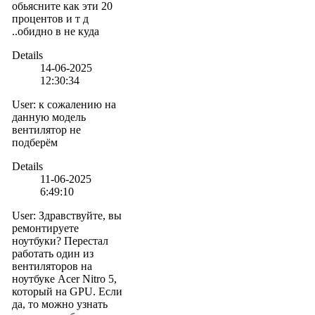
обьясните как эти 20
процентов и т д
..обидно в не куда
Details
14-06-2025
12:30:34
User
:
к сожалению на
данную модель
вентилятор не
подберём
Details
11-06-2025
6:49:10
User
:
Здравствуйте, вы
ремонтируете
ноутбуки? Перестал
работать один из
вентиляторов на
ноутбуке Acer Nitro 5,
который на GPU. Если
да, то можно узнать