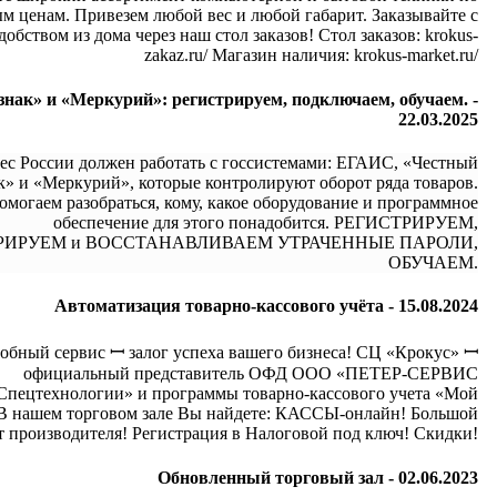
м ценам. Привезем любой вес и любой габарит. Заказывайте с
добством из дома через наш стол заказов! Стол заказов: krokus-
zakaz.ru/ Магазин наличия: krokus-market.ru/
нак» и «Меркурий»: регистрируем, подключаем, обучаем. -
22.03.2025
ес России должен работать с госсистемами: ЕГАИС, «Честный
к» и «Меркурий», которые контролируют оборот ряда товаров.
омогаем разобраться, кому, какое оборудование и программное
обеспечение для этого понадобится. РЕГИСТРИРУЕМ,
РИРУЕМ и ВОССТАНАВЛИВАЕМ УТРАЧЕННЫЕ ПАРОЛИ,
ОБУЧАЕМ.
Автоматизация товарно-кассового учёта -
15.08.2024
обный сервис ꟷ залог успеха вашего бизнеса! СЦ «Крокус» ꟷ
официальный представитель ОФД ООО «ПЕТЕР-СЕРВИС
Спецтехнологии» и программы товарно-кассового учета «Мой
 В нашем торговом зале Вы найдете: КАССЫ-онлайн! Большой
 производителя! Регистрация в Налоговой под ключ! Скидки!
Обновленный торговый зал -
02.06.2023