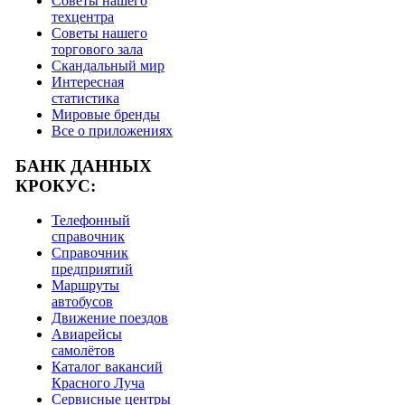
Советы нашего
техцентра
Советы нашего
торгового зала
Скандальный мир
Интересная
статистика
Мировые бренды
Все о приложениях
БАНК ДАННЫХ
КРОКУС:
Телефонный
справочник
Справочник
предприятий
Маршруты
автобусов
Движение поездов
Авиарейсы
самолётов
Каталог вакансий
Красного Луча
Сервисные центры