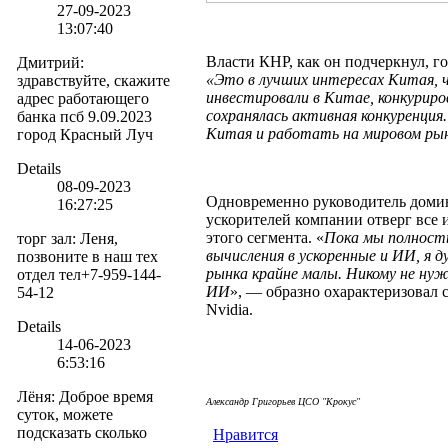
27-09-2023
13:07:40
Власти КНР, как он подчеркнул, г
Дмитрий
:
«Это в лучших интересах Китая,
здравствуйте, скажите
инвестировали в Китае, конкуриро
адрес работающего
сохранялась активная конкуренция
банка псб 9.09.2023
Китая и работать на мировом ры
город Красный Луч
Details
08-09-2023
Одновременно руководитель дом
16:27:25
ускорителей компании отверг все 
этого сегмента. «
Пока мы полность
торг зал
:
Леня,
вычисления в ускоренные и ИИ, я
позвоните в наш тех
рынка крайне малы. Никому не ну
отдел тел+7-959-144-
ИИ
», — образно охарактеризовал 
54-12
Nvidia.
Details
14-06-2023
6:53:16
Лёня
:
Доброе время
Александр Григорьев ЦСО "Крокус"
суток, можете
подсказать сколько
Нравится