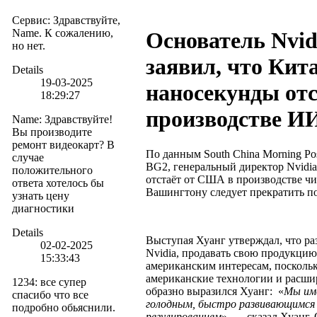
Сервис
:
Здравствуйте,
Name. К сожалению,
Основатель Nvid
но нет.
заявил, что Кит
Details
19-03-2025
наносекунды от
18:29:27
производстве И
Name
:
Здравствуйте!
Вы производите
ремонт видеокарт? В
По данным South China Morning Pos
случае
BG2, генеральный директор Nvidia
положительного
отстаёт от США в производстве чи
ответа хотелось бы
Вашингтону следует прекратить п
узнать цену
диагностики
Details
Выступая Хуанг утверждал, что ра
02-02-2025
Nvidia, продавать свою продукцию 
15:33:43
американским интересам, поскольк
американские технологии и расшир
1234
:
все супер
образно выразился Хуанг: «
Мы име
спасибо что все
голодным, быстро развивающимся
подробно обьяснили.
регулированием
», — сказал Хуанг.