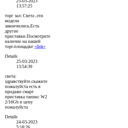
25-03-2023
13:57:25
торг зал
:
Света ,эти
модели
закончились.Есть
другие
приставки.Посмотрите
наличие на нашей
торг.площадке
«link»
Details
25-03-2023
13:54:39
света
:
здравствуйте.скажите
пожалуйста есть в
продаже смарт
приставка таникс W2
2/16Gb и цену
пожалуйста
Details
24-03-2023
5:18:26