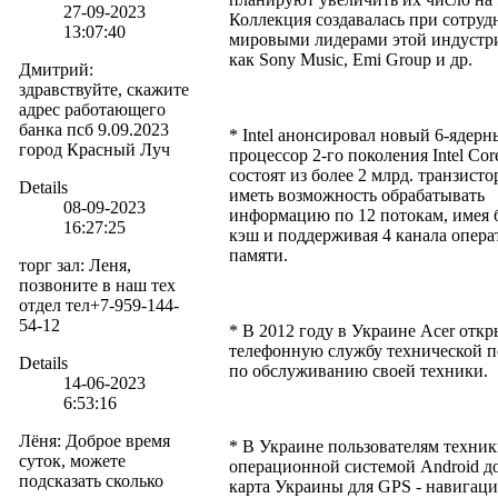
27-09-2023
Коллекция создавалась при сотруд
13:07:40
мировыми лидерами этой индустр
как Sony Music, Emi Group и др.
Дмитрий
:
здравствуйте, скажите
адрес работающего
банка псб 9.09.2023
* Intel анонсировал новый 6-ядер
город Красный Луч
процессор 2-го поколения Intel Cor
состоят из более 2 млрд. транзисто
Details
иметь возможность обрабатывать
08-09-2023
информацию по 12 потокам, имея
16:27:25
кэш и поддерживая 4 канала опер
памяти.
торг зал
:
Леня,
позвоните в наш тех
отдел тел+7-959-144-
54-12
* В 2012 году в Украине Acer откр
телефонную службу технической 
Details
по обслуживанию своей техники.
14-06-2023
6:53:16
Лёня
:
Доброе время
* В Украине пользователям техник
суток, можете
операционной системой Android д
подсказать сколько
карта Украины для GPS - навигаци