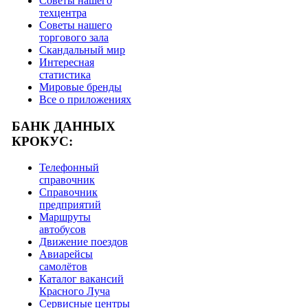
Советы нашего
техцентра
Советы нашего
торгового зала
Скандальный мир
Интересная
статистика
Мировые бренды
Все о приложениях
БАНК ДАННЫХ
КРОКУС:
Телефонный
справочник
Справочник
предприятий
Маршруты
автобусов
Движение поездов
Авиарейсы
самолётов
Каталог вакансий
Красного Луча
Сервисные центры