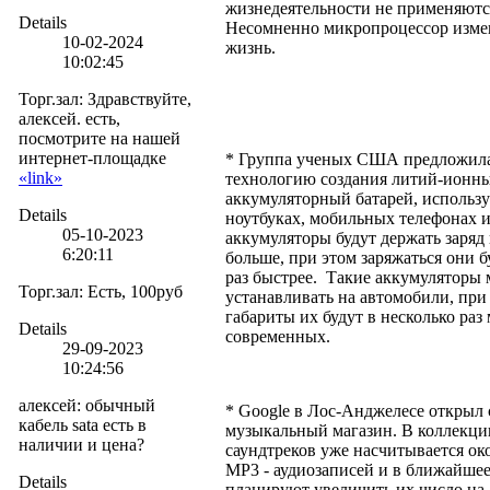
жизнедеятельности не применяютс
Details
Несомненно микропроцессор изме
10-02-2024
жизнь.
10:02:45
Торг.зал
:
Здравствуйте,
алексей. есть,
посмотрите на нашей
интернет-площадке
* Группа ученых США предложил
«link»
технологию создания литий-ионн
аккумуляторный батарей, использ
Details
ноутбуках, мобильных телефонах и
05-10-2023
аккумуляторы будут держать заряд 
6:20:11
больше, при этом заряжаться они б
раз быстрее. Такие аккумуляторы 
Торг.зал
:
Есть, 100руб
устанавливать на автомобили, при
габариты их будут в несколько раз
Details
современных.
29-09-2023
10:24:56
алексей
:
обычный
* Google в Лос-Анджелесе открыл 
кабель sata есть в
музыкальный магазин. В коллекци
наличии и цена?
саундтреков уже насчитывается око
MP3 - аудиозаписей и в ближайшее
Details
планируют увеличить их число на