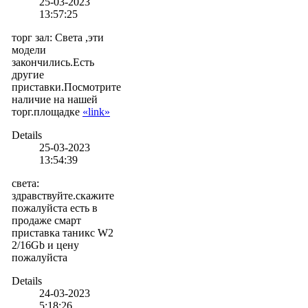
25-03-2023
13:57:25
торг зал
:
Света ,эти
модели
закончились.Есть
другие
приставки.Посмотрите
наличие на нашей
торг.площадке
«link»
Details
25-03-2023
13:54:39
света
:
здравствуйте.скажите
пожалуйста есть в
продаже смарт
приставка таникс W2
2/16Gb и цену
пожалуйста
Details
24-03-2023
5:18:26