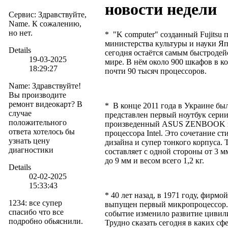
новости недели
Сервис
:
Здравствуйте,
Name. К сожалению,
но нет.
* "K computer" созданный Fujitsu 
министерства культуры и науки Я
Details
сегодня остаётся самым быстроде
19-03-2025
мире. В нём около 900 шкафов в к
18:29:27
почти 90 тысяч процессоров.
Name
:
Здравствуйте!
Вы производите
ремонт видеокарт? В
* В конце 2011 года в Украине бы
случае
представлен первый ноутбук серии 
положительного
произведенный ASUS ZENBOOK н
ответа хотелось бы
процессора Intel. Это сочетание ст
узнать цену
дизайна и супер тонкого корпуса.
диагностики
составляет с одной стороны от 3 м
до 9 мм и весом всего 1,2 кг.
Details
02-02-2025
15:33:43
* 40 лет назад, в 1971 году, фирмой
1234
:
все супер
выпущен первый микропроцессор.
спасибо что все
событие изменило развитие цивил
подробно обьяснили.
Трудно сказать сегодня в каких сф