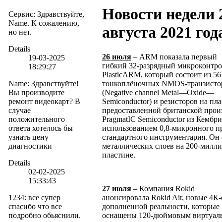
Новости недели 
Сервис
:
Здравствуйте,
Name. К сожалению,
августа 2021 год
но нет.
Details
26 июля
– ARM показала первый
19-03-2025
гибкий 32-разрядный микроконтро
18:29:27
PlasticARM, который состоит из 56
Name
:
Здравствуйте!
тонкоплёночных NMOS-транзисто
Вы производите
(Negative channel Metal—Oxide—
ремонт видеокарт? В
Semiconductor) и резисторов на пл
случае
предоставленной британской прои
положительного
PragmatIC Semiconductor из Кембри
ответа хотелось бы
использованием 0,8-микронного пр
узнать цену
стандартного инструментария. Он 
диагностики
металлических слоев на 200-мил
пластине.
Details
02-02-2025
15:33:43
27 июля
– Компания Rokid
1234
:
все супер
анонсировала Rokid Air, новые 4К
спасибо что все
дополненной реальности, которые
подробно обьяснили.
оснащены 120-дюймовым виртуал