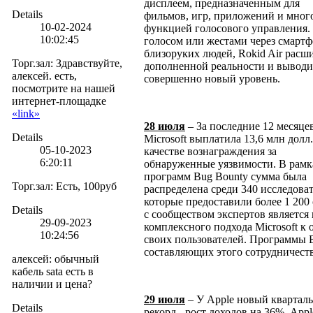
дисплеем, предназначенным для
Details
фильмов, игр, приложений и много
10-02-2024
функцией голосового управления.
10:02:45
голосом или жестами через смартф
близоруких людей, Rokid Air расш
Торг.зал
:
Здравствуйте,
дополненной реальности и выводи
алексей. есть,
совершенно новый уровень.
посмотрите на нашей
интернет-площадке
«link»
28 июля
– За последние 12 месяце
Details
Microsoft выплатила 13,6 млн долл.
05-10-2023
качестве вознаграждения за
6:20:11
обнаруженные уязвимости. В рамк
программ Bug Bounty сумма была
Торг.зал
:
Есть, 100руб
распределена среди 340 исследовате
которые предоставили более 1 200
Details
с сообществом экспертов является
29-09-2023
комплексного подхода Microsoft к
10:24:56
своих пользователей. Программы B
составляющих этого сотрудничеств
алексей
:
обычный
кабель sata есть в
наличии и цена?
29 июля
– У Apple новый квартал
Details
рекорд - рост доходов на 36%. Appl