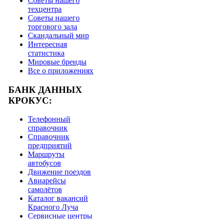
Советы нашего
техцентра
Советы нашего
торгового зала
Скандальный мир
Интересная
статистика
Мировые бренды
Все о приложениях
БАНК ДАННЫХ
КРОКУС:
Телефонный
справочник
Справочник
предприятий
Маршруты
автобусов
Движение поездов
Авиарейсы
самолётов
Каталог вакансий
Красного Луча
Сервисные центры