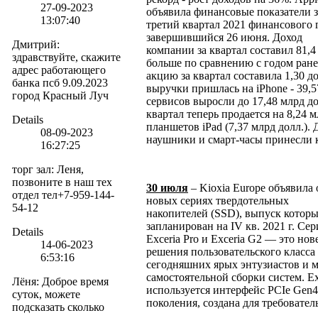
27-09-2023
объявила финансовые показатели з
13:07:40
третий квартал 2021 финансового 
завершившийся 26 июня. Доход
Дмитрий
:
компании за квартал составил 81,4
здравствуйте, скажите
больше по сравнению с годом ране
адрес работающего
акцию за квартал составила 1,30 д
банка псб 9.09.2023
выручки пришлась на iPhone - 39,5
город Красный Луч
сервисов выросли до 17,48 млрд д
квартал теперь продается на 8,24 м
Details
планшетов iPad (7,37 млрд долл.).
08-09-2023
наушники и смарт-часы принесли 
16:27:25
торг зал
:
Леня,
позвоните в наш тех
30 июля
– Kioxia Europe объявила 
отдел тел+7-959-144-
новых сериях твердотельных
54-12
накопителей (SSD), выпуск котор
запланирован на IV кв. 2021 г. Се
Details
Exceria Pro и Exceria G2 — это но
14-06-2023
решения пользовательского класса
6:53:16
сегодняшних ярых энтузиастов и 
самостоятельной сборки систем. Exc
Лёня
:
Доброе время
используется интерфейс PCIe Gen
суток, можете
поколения, создана для требовате
подсказать сколько