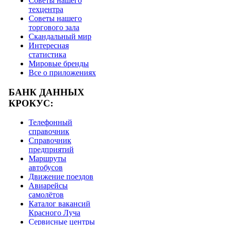
Советы нашего
техцентра
Советы нашего
торгового зала
Скандальный мир
Интересная
статистика
Мировые бренды
Все о приложениях
БАНК ДАННЫХ
КРОКУС:
Телефонный
справочник
Справочник
предприятий
Маршруты
автобусов
Движение поездов
Авиарейсы
самолётов
Каталог вакансий
Красного Луча
Сервисные центры