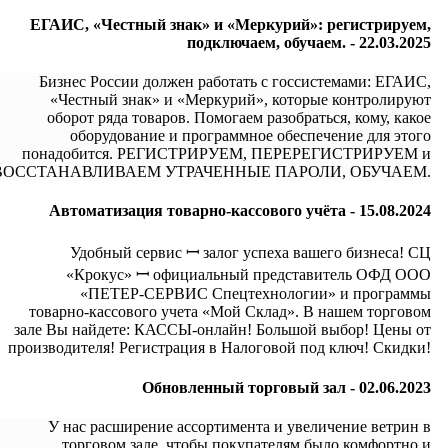
ЕГАИС, «Честный знак» и «Меркурий»: регистрируем,
подключаем, обучаем. -
22.03.2025
Бизнес России должен работать с госсистемами: ЕГАИС,
«Честный знак» и «Меркурий», которые контролируют
оборот ряда товаров. Помогаем разобраться, кому, какое
оборудование и программное обеспечение для этого
понадобится. РЕГИСТРИРУЕМ, ПЕРЕРЕГИСТРИРУЕМ и
ВОССТАНАВЛИВАЕМ УТРАЧЕННЫЕ ПАРОЛИ, ОБУЧАЕМ.
Автоматизация товарно-кассового учёта -
15.08.2024
Удобный сервис ꟷ залог успеха вашего бизнеса! СЦ
«Крокус» ꟷ официальный представитель ОФД ООО
«ПЕТЕР-СЕРВИС Спецтехнологии» и программы
товарно-кассового учета «Мой Склад». В нашем торговом
зале Вы найдете: КАССЫ-онлайн! Большой выбор! Цены от
производителя! Регистрация в Налоговой под ключ! Скидки!
Обновленный торговый зал -
02.06.2023
У нас расширение ассортимента и увеличение ветрин в
торговом зале, чтобы покупателям было комфортно и