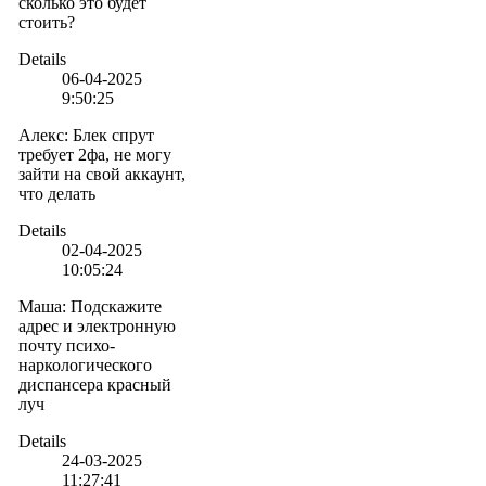
сколько это будет
стоить?
Details
06-04-2025
9:50:25
Алекс
:
Блек спрут
требует 2фа, не могу
зайти на свой аккаунт,
что делать
Details
02-04-2025
10:05:24
Маша
:
Подскажите
адрес и электронную
почту психо-
наркологического
диспансера красный
луч
Details
24-03-2025
11:27:41