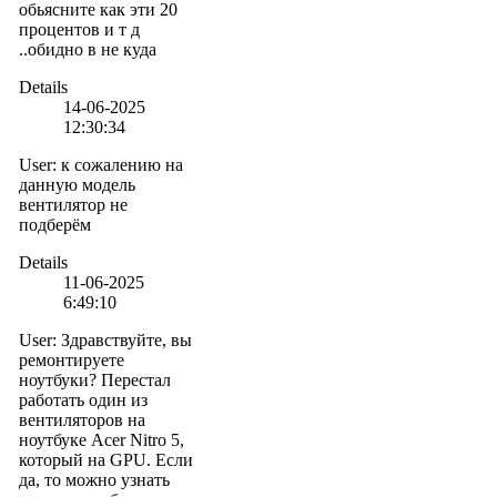
обьясните как эти 20
процентов и т д
..обидно в не куда
Details
14-06-2025
12:30:34
User
:
к сожалению на
данную модель
вентилятор не
подберём
Details
11-06-2025
6:49:10
User
:
Здравствуйте, вы
ремонтируете
ноутбуки? Перестал
работать один из
вентиляторов на
ноутбуке Acer Nitro 5,
который на GPU. Если
да, то можно узнать