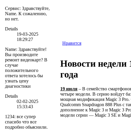
Сервис
:
Здравствуйте,
Name. К сожалению,
но нет.
Details
19-03-2025
18:29:27
Нравится
Name
:
Здравствуйте!
Вы производите
ремонт видеокарт? В
Новости недели 
случае
положительного
года
ответа хотелось бы
узнать цену
диагностики
19 июля
– В семейство смартфонов
четыре модели. В серию войдут баз
Details
мощная модификация Magic 3 Pro.
02-02-2025
Qualcomm Snapdragon 888 Plus с та
15:33:43
дополнение к Magic 3 и Magic 3 P
модели серии — Magic 3 SE и Magi
1234
:
все супер
спасибо что все
подробно обьяснили.