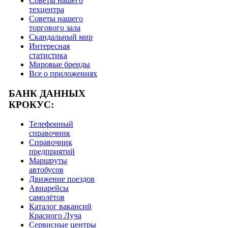
Советы нашего
техцентра
Советы нашего
торгового зала
Скандальный мир
Интересная
статистика
Мировые бренды
Все о приложениях
БАНК ДАННЫХ
КРОКУС:
Телефонный
справочник
Справочник
предприятий
Маршруты
автобусов
Движение поездов
Авиарейсы
самолётов
Каталог вакансий
Красного Луча
Сервисные центры