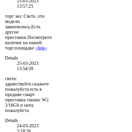
25-03-2023
13:57:25
торг зал
:
Света ,эти
модели
закончились.Есть
другие
приставки.Посмотрите
наличие на нашей
торг.площадке
«link»
Details
25-03-2023
13:54:39
света
:
здравствуйте.скажите
пожалуйста есть в
продаже смарт
приставка таникс W2
2/16Gb и цену
пожалуйста
Details
24-03-2023
5:18:26