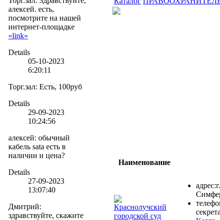
Торг.зал
:
Здравствуйте,
Каталог
ПРАВООХРАНИТЕЛ
алексей. есть,
посмотрите на нашей
интернет-площадке
«link»
Details
05-10-2023
6:20:11
Торг.зал
:
Есть, 100руб
Details
29-09-2023
10:24:56
алексей
:
обычный
кабель sata есть в
наличии и цена?
Наименование
Details
27-09-2023
адрес:
г
13:07:40
Симфер
телефо
Дмитрий
:
Краснолучский
секрета
здравствуйте, скажите
городской суд