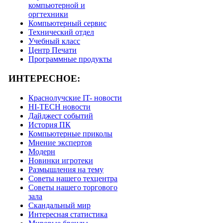
компьютерной и
оргтехники
Компьютерный сервис
Технический отдел
Учебный класс
Центр Печати
Программные продукты
ИНТЕРЕСНОЕ:
Краснолучские IT- новости
HI-TECH новости
Дайджест событий
История ПК
Компьютерные приколы
Мнение экспертов
Модерн
Новинки игротеки
Размышления на тему
Советы нашего техцентра
Советы нашего торгового
зала
Скандальный мир
Интересная статистика