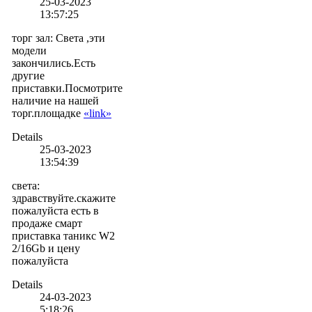
25-03-2023
13:57:25
торг зал
:
Света ,эти
модели
закончились.Есть
другие
приставки.Посмотрите
наличие на нашей
торг.площадке
«link»
Details
25-03-2023
13:54:39
света
:
здравствуйте.скажите
пожалуйста есть в
продаже смарт
приставка таникс W2
2/16Gb и цену
пожалуйста
Details
24-03-2023
5:18:26