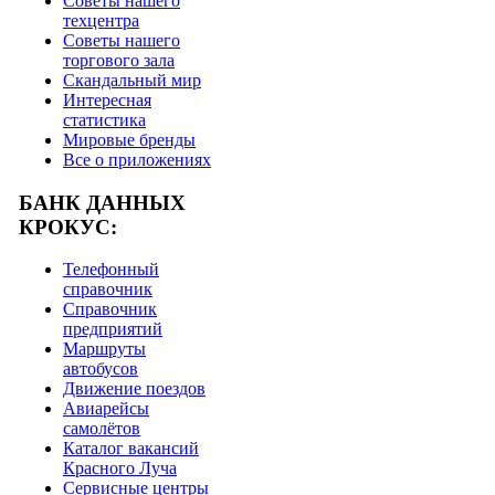
Советы нашего
техцентра
Советы нашего
торгового зала
Скандальный мир
Интересная
статистика
Мировые бренды
Все о приложениях
БАНК ДАННЫХ
КРОКУС:
Телефонный
справочник
Справочник
предприятий
Маршруты
автобусов
Движение поездов
Авиарейсы
самолётов
Каталог вакансий
Красного Луча
Сервисные центры