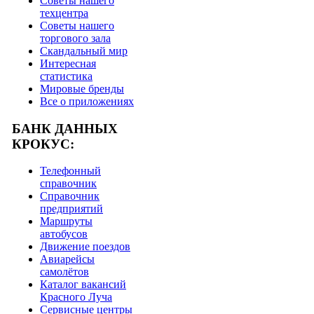
Советы нашего
техцентра
Советы нашего
торгового зала
Скандальный мир
Интересная
статистика
Мировые бренды
Все о приложениях
БАНК ДАННЫХ
КРОКУС:
Телефонный
справочник
Справочник
предприятий
Маршруты
автобусов
Движение поездов
Авиарейсы
самолётов
Каталог вакансий
Красного Луча
Сервисные центры