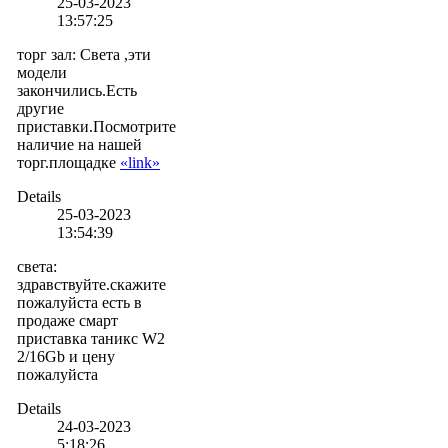
25-03-2023
13:57:25
торг зал
:
Света ,эти
модели
закончились.Есть
другие
приставки.Посмотрите
наличие на нашей
торг.площадке
«link»
Details
25-03-2023
13:54:39
света
:
здравствуйте.скажите
пожалуйста есть в
продаже смарт
приставка таникс W2
2/16Gb и цену
пожалуйста
Details
24-03-2023
5:18:26