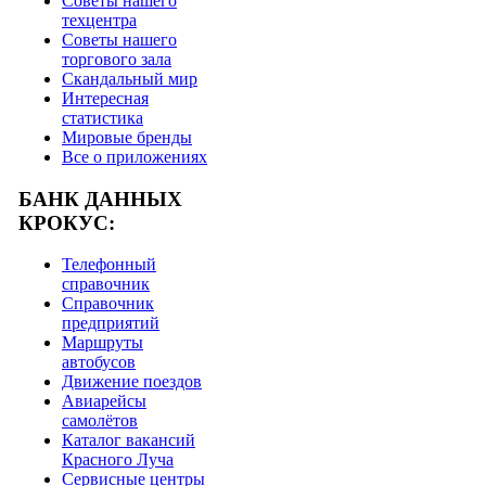
Советы нашего
техцентра
Советы нашего
торгового зала
Скандальный мир
Интересная
статистика
Мировые бренды
Все о приложениях
БАНК ДАННЫХ
КРОКУС:
Телефонный
справочник
Справочник
предприятий
Маршруты
автобусов
Движение поездов
Авиарейсы
самолётов
Каталог вакансий
Красного Луча
Сервисные центры