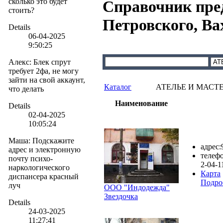
сколько это будет
Справочник пре
стоить?
Петровского, В
Details
06-04-2025
9:50:25
Алекс
:
Блек спрут
требует 2фа, не могу
зайти на свой аккаунт,
Каталог
АТЕЛЬЕ И МАСТ
что делать
Наименование
Details
02-04-2025
10:05:24
Маша
:
Подскажите
адрес:
адрес и электронную
телефо
почту психо-
2-04-1
наркологического
Карта
диспансера красный
Подро
луч
ООО "Индодежда"
Звездочка
Details
24-03-2025
11:27:41