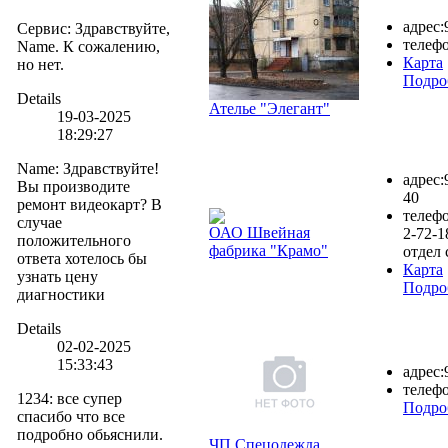
адрес:
Сервис
:
Здравствуйте,
телефо
Name. К сожалению,
Карта
но нет.
Подро
Details
Ателье "Элегант"
19-03-2025
18:29:27
Name
:
Здравствуйте!
адрес:
Вы производите
40
ремонт видеокарт? В
телефо
случае
ОАО Швейная
2-72-1
положительного
фабрика "Крамо"
отдел 
ответа хотелось бы
Карта
узнать цену
Подро
диагностики
Details
02-02-2025
15:33:43
адрес:
телефо
1234
:
все супер
Подро
спасибо что все
подробно обьяснили.
ЧП Спецодежда