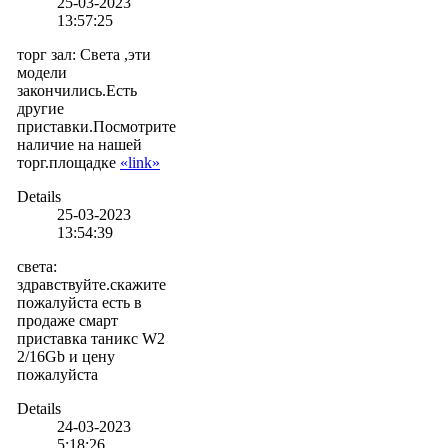
25-03-2023
13:57:25
торг зал
:
Света ,эти
модели
закончились.Есть
другие
приставки.Посмотрите
наличие на нашей
торг.площадке
«link»
Details
25-03-2023
13:54:39
света
:
здравствуйте.скажите
пожалуйста есть в
продаже смарт
приставка таникс W2
2/16Gb и цену
пожалуйста
Details
24-03-2023
5:18:26