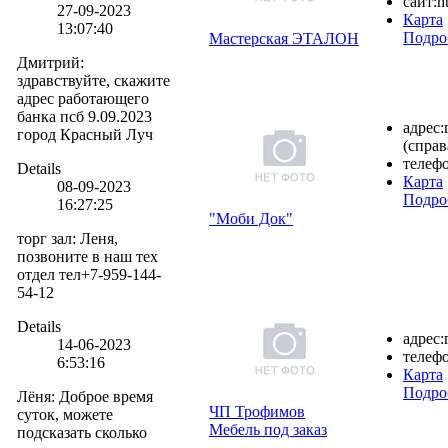
сайт:
h
27-09-2023
Карта
13:07:40
Подро
Мастерская ЭТАЛОН
Дмитрий
:
здравствуйте, скажите
адрес работающего
банка псб 9.09.2023
адрес:
город Красный Луч
(справ
телефо
Details
Карта
08-09-2023
Подро
16:27:25
"Моби Док"
торг зал
:
Леня,
позвоните в наш тех
отдел тел+7-959-144-
54-12
Details
адрес:
14-06-2023
телефо
6:53:16
Карта
Подро
Лёня
:
Доброе время
ЧП Трофимов
суток, можете
Мебель под заказ
подсказать сколько