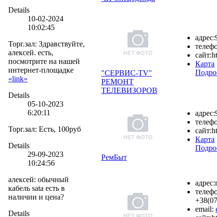
Details
10-02-2024
10:02:45
адрес:
Торг.зал
:
Здравствуйте,
телефо
алексей. есть,
сайт:
h
посмотрите на нашей
Карта
интернет-площадке
Подро
"СЕРВИС-TV"
«link»
РЕМОНТ
ТЕЛЕВИЗОРОВ
Details
05-10-2023
6:20:11
адрес:
телефо
Торг.зал
:
Есть, 100руб
сайт:
h
Карта
Details
Подро
29-09-2023
РемБыт
10:24:56
алексей
:
обычный
адрес:
кабель sata есть в
телефо
наличии и цена?
+38(07
email:
Details