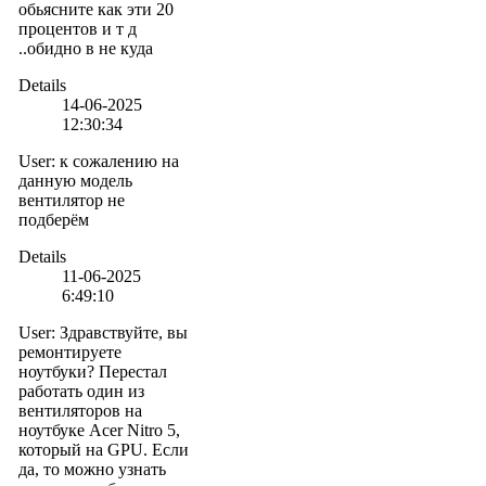
обьясните как эти 20
процентов и т д
..обидно в не куда
Details
14-06-2025
12:30:34
User
:
к сожалению на
данную модель
вентилятор не
подберём
Details
11-06-2025
6:49:10
User
:
Здравствуйте, вы
ремонтируете
ноутбуки? Перестал
работать один из
вентиляторов на
ноутбуке Acer Nitro 5,
который на GPU. Если
да, то можно узнать