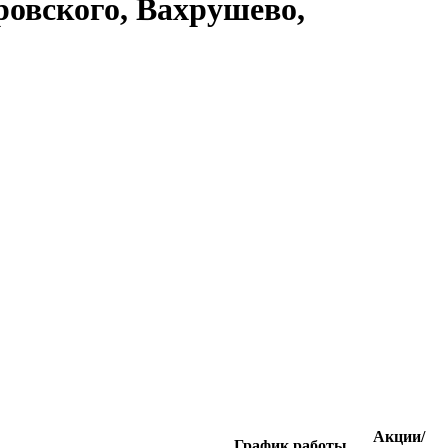
ровского, Вахрушево,
Акции/
График работы