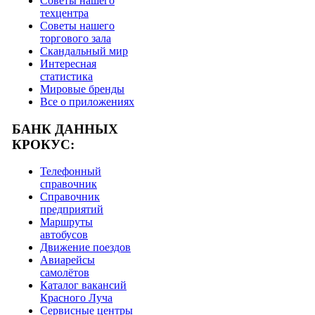
Советы нашего
техцентра
Советы нашего
торгового зала
Скандальный мир
Интересная
статистика
Мировые бренды
Все о приложениях
БАНК ДАННЫХ
КРОКУС:
Телефонный
справочник
Справочник
предприятий
Маршруты
автобусов
Движение поездов
Авиарейсы
самолётов
Каталог вакансий
Красного Луча
Сервисные центры