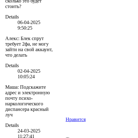
сколько это будет
стоить?
Details
06-04-2025
9:50:25
Алекс
:
Блек спрут
требует 2фа, не могу
зайти на свой аккаунт,
что делать
Details
02-04-2025
10:05:24
Маша
:
Подскажите
адрес и электронную
почту психо-
наркологического
диспансера красный
луч
Нравится
Details
24-03-2025
11:27:41