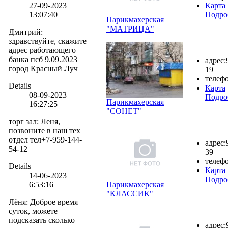
27-09-2023
Карта
13:07:40
Подро
Парикмахерская
"МАТРИЦА"
Дмитрий
:
здравствуйте, скажите
адрес работающего
банка псб 9.09.2023
адрес:
город Красный Луч
19
телефо
Details
Карта
08-09-2023
Подро
Парикмахерская
16:27:25
"СОНЕТ"
торг зал
:
Леня,
позвоните в наш тех
отдел тел+7-959-144-
адрес:
54-12
39
телефо
Details
Карта
14-06-2023
Подро
6:53:16
Парикмахерская
"КЛАССИК"
Лёня
:
Доброе время
суток, можете
подсказать сколько
адрес: