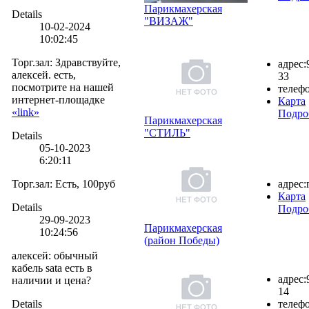
Парикмахерская
Details
"ВИЗАЖ"
10-02-2024
10:02:45
Торг.зал
:
Здравствуйте,
адрес:
алексей. есть,
33
посмотрите на нашей
телефо
интернет-площадке
Карта
«link»
Подро
Парикмахерская
"СТИЛЬ"
Details
05-10-2023
6:20:11
Торг.зал
:
Есть, 100руб
адрес:
Карта
Details
Подро
29-09-2023
Парикмахерская
10:24:56
(район Победы)
алексей
:
обычный
кабель sata есть в
адрес:
наличии и цена?
14
Details
телефо