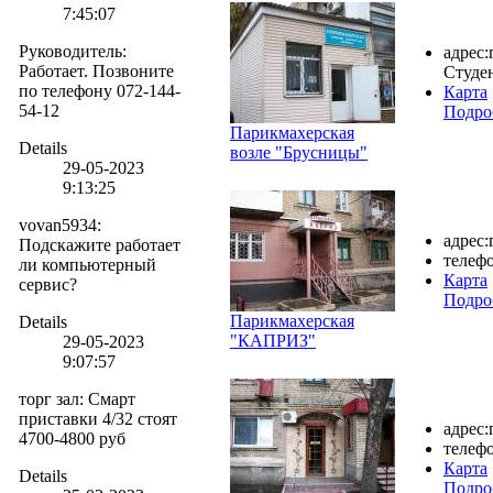
7:45:07
Руководитель
:
адрес:
Работает. Позвоните
Студен
по телефону 072-144-
Карта
54-12
Подро
Парикмахерская
Details
возле "Брусницы"
29-05-2023
9:13:25
vovan5934
:
адрес:
Подскажите работает
телефо
ли компьютерный
Карта
сервис?
Подро
Парикмахерская
Details
"КАПРИЗ"
29-05-2023
9:07:57
торг зал
:
Смарт
приставки 4/32 стоят
адрес:
4700-4800 руб
телефо
Карта
Details
Подро