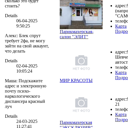
сколько это будет
адрес:
стоить?
(напр
Details
"САМ
06-04-2025
телефо
9:50:25
Карта
Подро
Парикмахерская-
Алекс
:
Блек спрут
салон "ЭЛИТ"
требует 2фа, не могу
зайти на свой аккаунт,
что делать
адрес:
Шевче
Details
автос
02-04-2025
телефо
10:05:24
Карта
Подро
МИР КРАСОТЫ
Маша
:
Подскажите
адрес и электронную
почту психо-
наркологического
адрес:
диспансера красный
21
луч
телефо
Карта
Details
Подро
24-03-2025
Парикмахерская
11:27:41
"ЭКСКЛЮЗИВ"