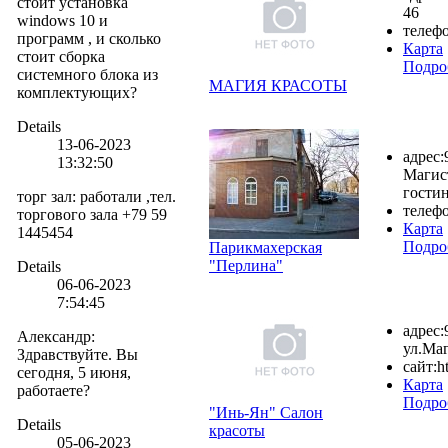
стоит установка
46
windows 10 и
телефо
программ , и сколько
Карта
стоит сборка
Подро
системного блока из
МАГИЯ КРАСОТЫ
комплектующих?
Details
13-06-2023
адрес:
13:32:50
Магист
гости
торг зал
:
работали ,тел.
телефо
торгового зала +79 59
Карта
1445454
Подро
Парикмахерская
"Перлина"
Details
06-06-2023
7:54:45
адрес:
Александр
:
ул.Ма
Здравствуйте. Вы
сайт:
h
сегодня, 5 июня,
Карта
работаете?
Подро
"Инь-Ян" Салон
Details
красоты
05-06-2023