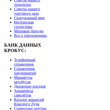
Советы нашего
техцентра
Советы нашего
торгового зала
Скандальный мир
Интересная
статистика
Мировые бренды
Все о приложениях
БАНК ДАННЫХ
КРОКУС:
Телефонный
справочник
Справочник
предприятий
Маршруты
автобусов
Движение поездов
Авиарейсы
самолётов
Каталог вакансий
Красного Луча
Сервисные центры