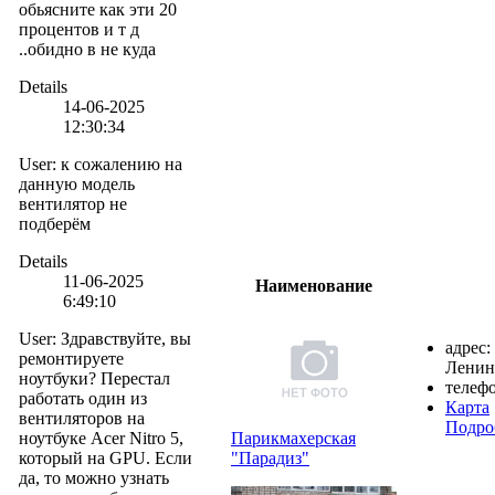
обьясните как эти 20
процентов и т д
..обидно в не куда
Details
14-06-2025
12:30:34
User
:
к сожалению на
данную модель
вентилятор не
подберём
Details
11-06-2025
Наименование
6:49:10
User
:
Здравствуйте, вы
адрес:
ремонтируете
Ленин
ноутбуки? Перестал
телефо
работать один из
Карта
вентиляторов на
Подро
ноутбуке Acer Nitro 5,
Парикмахерская
который на GPU. Если
"Парадиз"
да, то можно узнать