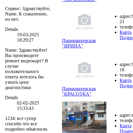
Сервис
:
Здравствуйте,
Name. К сожалению,
адрес:
но нет.
21
телефо
Details
Карта
19-03-2025
Подро
18:29:27
Парикмахерская
"ИРИНА"
Name
:
Здравствуйте!
Вы производите
ремонт видеокарт? В
адрес:
случае
18
положительного
телефо
ответа хотелось бы
Карта
узнать цену
Подро
диагностики
Парикмахерская
"КРАСОТКА"
Details
02-02-2025
15:33:43
адрес:
1234
:
все супер
телефо
спасибо что все
Карта
подробно обьяснили.
Подро