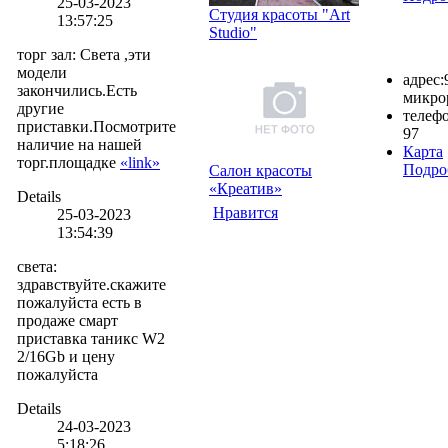
25-03-2023
Студия красоты "Art
13:57:25
Studio"
торг зал
:
Света ,эти
модели
адрес:
закончились.Есть
микро
другие
телефо
приставки.Посмотрите
97
наличие на нашей
Карта
торг.площадке
«link»
Подро
Салон красоты
«Креатив»
Details
Нравится
25-03-2023
13:54:39
света
:
здравствуйте.скажите
пожалуйста есть в
продаже смарт
приставка таникс W2
2/16Gb и цену
пожалуйста
Details
24-03-2023
5:18:26