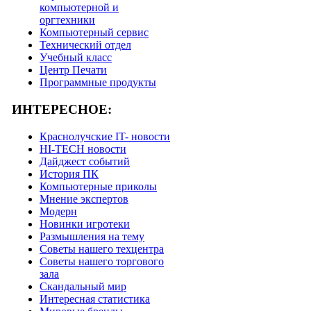
компьютерной и
оргтехники
Компьютерный сервис
Технический отдел
Учебный класс
Центр Печати
Программные продукты
ИНТЕРЕСНОЕ:
Краснолучские IT- новости
HI-TECH новости
Дайджест событий
История ПК
Компьютерные приколы
Мнение экспертов
Модерн
Новинки игротеки
Размышления на тему
Советы нашего техцентра
Советы нашего торгового
зала
Скандальный мир
Интересная статистика