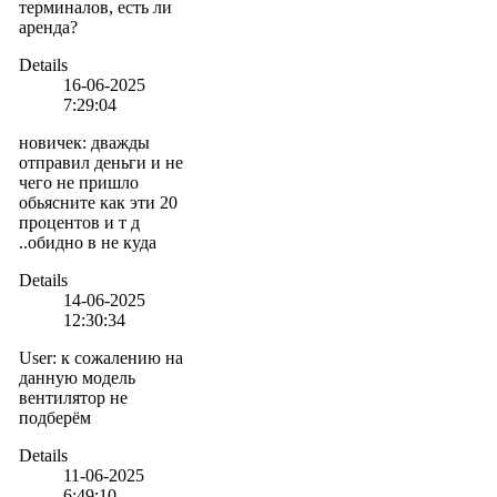
терминалов, есть ли
аренда?
Details
16-06-2025
7:29:04
новичек
:
дважды
отправил деньги и не
чего не пришло
обьясните как эти 20
процентов и т д
..обидно в не куда
Details
14-06-2025
12:30:34
User
:
к сожалению на
данную модель
вентилятор не
подберём
Details
11-06-2025
6:49:10