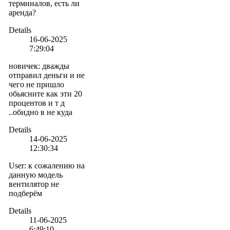
терминалов, есть ли
аренда?
Details
16-06-2025
7:29:04
новичек
:
дважды
отправил деньги и не
чего не пришло
обьясните как эти 20
процентов и т д
..обидно в не куда
Details
14-06-2025
12:30:34
User
:
к сожалению на
данную модель
вентилятор не
подберём
Details
11-06-2025
6:49:10