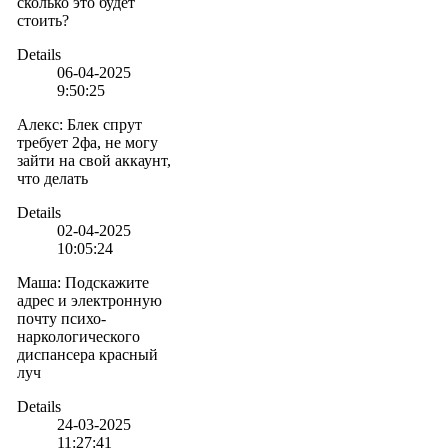
сколько это будет
стоить?
Details
06-04-2025
9:50:25
Алекс
:
Блек спрут
требует 2фа, не могу
зайти на свой аккаунт,
что делать
Details
02-04-2025
10:05:24
Маша
:
Подскажите
адрес и электронную
почту психо-
наркологического
диспансера красный
луч
Details
24-03-2025
11:27:41