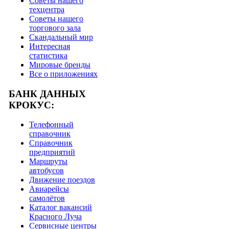
Советы нашего
техцентра
Советы нашего
торгового зала
Скандальный мир
Интересная
статистика
Мировые бренды
Все о приложениях
БАНК ДАННЫХ
КРОКУС:
Телефонный
справочник
Справочник
предприятий
Маршруты
автобусов
Движение поездов
Авиарейсы
самолётов
Каталог вакансий
Красного Луча
Сервисные центры