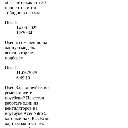
обьясните как эти 20
процентов и т д
..обидно в не куда
Details
14-06-2025
12:30:34
User
:
к сожалению на
данную модель
вентилятор не
подберём
Details
11-06-2025
6:49:10
User
:
Здравствуйте, вы
ремонтируете
ноутбуки? Перестал
работать один из
вентиляторов на
ноутбуке Acer Nitro 5,
который на GPU. Если
да, то можно узнать